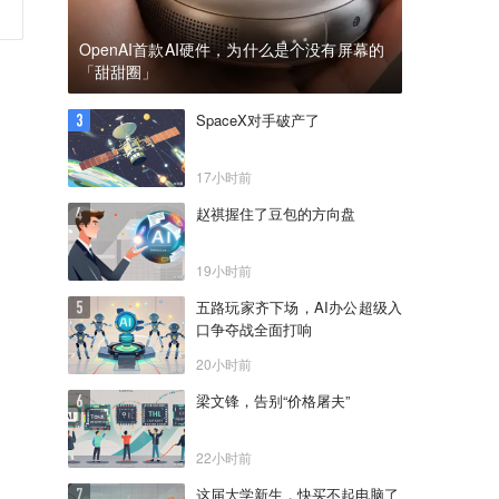
OpenAI首款AI硬件，为什么是个没有屏幕的
「甜甜圈」
SpaceX对手破产了
17小时前
赵祺握住了豆包的方向盘
19小时前
五路玩家齐下场，AI办公超级入
口争夺战全面打响
20小时前
梁文锋，告别“价格屠夫”
22小时前
这届大学新生，快买不起电脑了