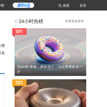
评网
搜索
登录
24小时热榜
查看更多榜单
在帮
署名
OpenAI 音箱：果味设计，但比苹果多走一
步