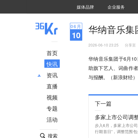
36氪Auto
数字时氪
企业号
未来消费
智能涌现
未来城市
启动Power on
媒体品牌
企业服务
企服点评
36氪出海
36氪研究院
潮生TIDE
36氪企服点评
36Kr研究院
36氪财经
职场bonus
36碳
后浪研究所
36Kr创新咨询
暗涌Waves
硬氪
氪睿研究院
华纳音乐集团
06
月
10
2026-06-10 23:25
分享至
首页
华纳音乐集团于6月10
快讯
助旗下艺人、词曲作者
资讯
与报酬。（新浪财经）
直播
最新
推荐
创投
财经
视频
下一篇
汽车
AI
专题
科技
项目推荐
多家上市公司调
活动
专精特新
安徽
步入6月，多家上市公司
行期首日”，调整范围
搜索
的定增项目有多个共同