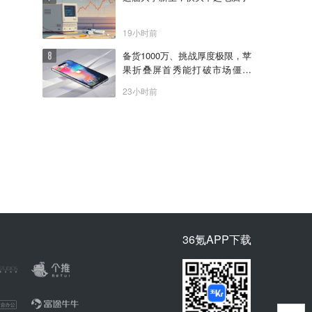
19小时前
备货1000万、挑战厚度极限，苹
果折叠屏首秀能打破市场僵局
吗？
23小时前
36氪APP下载