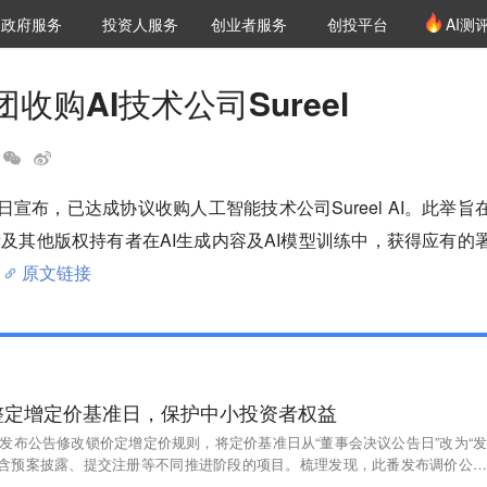
创投发布
项目推荐
核心服务
LP源计划
政府服务
投资人服务
创业者服务
创投平台
AI测
36氪Pro
VClub
VClub投资机构库
创投氪堂
城市之窗
投资机构职位推介
企业入驻
投资人认证
收购AI技术公司Sureel
日宣布，已达成协议收购人工智能技术公司Sureel AI。此举旨
及其他版权持有者在AI生成内容及AI模型训练中，获得应有的
原文链接
整定增定价基准日，保护中小投资者权益
发布公告修改锁价定增定价规则，将定价基准日从“董事会决议公告日”改为“发
包含预案披露、提交注册等不同推进阶段的项目。梳理发现，此番发布调价公告
特征：发行对象仅限控股股东、实控人及其关联主体；募集资金全部用于补充流