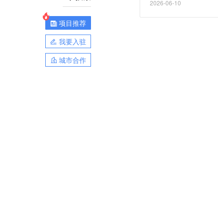
2026-06-10
动资金或偿还债务。多
有利于维护市场公平，
项目推荐
我要入驻
城市合作