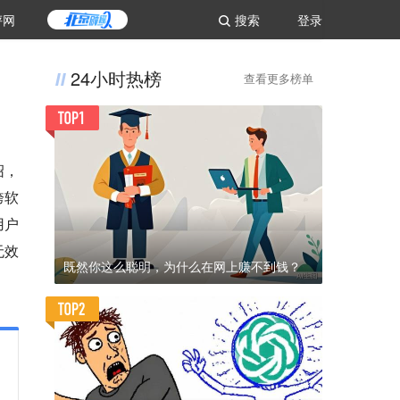
评网
搜索
登录
24小时热榜
查看更多榜单
绍，
跨软
用户
无效
既然你这么聪明，为什么在网上赚不到钱？