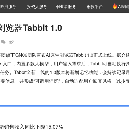
创投发布
项目推荐
核心服务
LP源计划
政府服务
投资人服务
创业者服务
创投平台
AI测
36氪Pro
VClub
VClub投资机构库
创投氪堂
城市之窗
投资机构职位推介
企业入驻
投资人认证
器Tabbit 1.0
团旗下GN06团队宣布AI原生浏览器Tabbit 1.0正式上线。据介
的AI入口，内置多款大模型，用户输入需求后，Tabbit可自动执行
务。Tabbit全新上线的1.0版本将新增记忆功能，会持续记录
要信息，并形成“可调用记忆”，自动适配用户回复风格，减少
猪销售收入同比下降15.07%