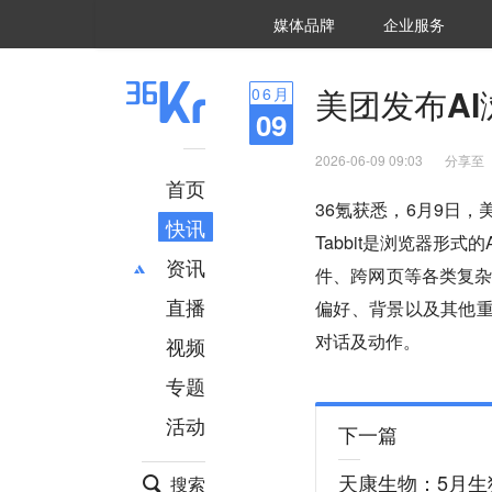
36氪Auto
数字时氪
企业号
未来消费
智能涌现
未来城市
启动Power on
媒体品牌
企业服务
企服点评
36氪出海
36氪研究院
潮生TIDE
36氪企服点评
36Kr研究院
36氪财经
职场bonus
36碳
后浪研究所
36Kr创新咨询
暗涌Waves
硬氪
氪睿研究院
美团发布AI浏览
06
月
09
2026-06-09 09:03
分享至
首页
36氪获悉，6月9日，美
快讯
Tabbit是浏览器形式
资讯
件、跨网页等各类复杂任
直播
最新
推荐
偏好、背景以及其他重
创投
财经
对话及动作。
视频
汽车
AI
专题
科技
项目推荐
活动
专精特新
安徽
下一篇
天康生物：5月生
搜索