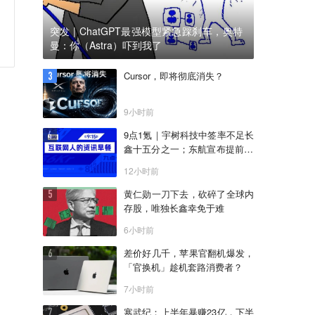
突发 | ChatGPT最强模型紧急踩刹车，奥特
曼：你（Astra）吓到我了
Cursor，即将彻底消失？
9小时前
9点1氪｜宇树科技中签率不足长
鑫十五分之一；东航宣布提前14
天可免费退改票；雪佛兰将停止
12小时前
在华销售
黄仁勋一刀下去，砍碎了全球内
存股，唯独长鑫幸免于难
6小时前
差价好几千，苹果官翻机爆发，
「官换机」趁机套路消费者？
7小时前
寒武纪：上半年暴赚23亿，下半