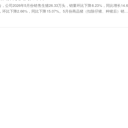
公司2026年5月份销售生猪26.33万头，销量环比下降8.23%，同比增长14.6
元，环比下降2.66%，同比下降15.07%。5月份商品猪（扣除仔猪、种猪后）销售
比增长4.15%。1—5月，公司累计销售生猪144.88万头，较去年同期增长12.7
2亿元，较去年同期下降12.09%。