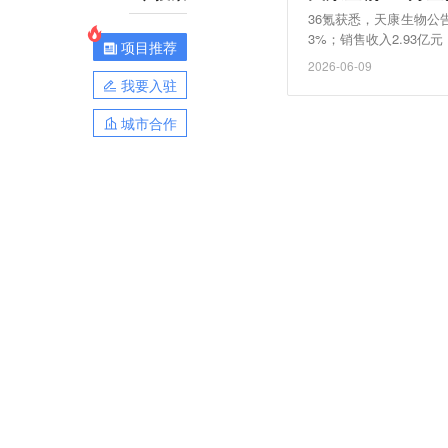
36氪获悉，天康生物公告，
3%；销售收入2.93亿
项目推荐
均价9.29元/公斤，环
2026-06-09
4%；累计销售收入16.7
我要入驻
城市合作