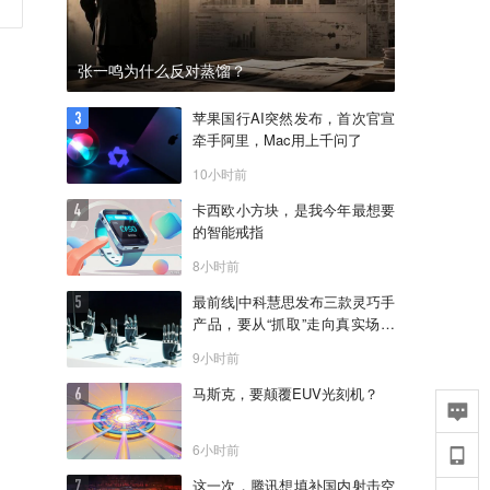
张一鸣为什么反对蒸馏？
苹果国行AI突然发布，首次官宣
牵手阿里，Mac用上千问了
10小时前
卡西欧小方块，是我今年最想要
的智能戒指
8小时前
最前线|中科慧思发布三款灵巧手
产品，要从“抓取”走向真实场景
作业
9小时前
马斯克，要颠覆EUV光刻机？
6小时前
这一次，腾讯想填补国内射击空