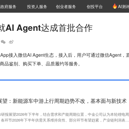
创投发布
项目推荐
核心服务
LP源计划
政府服务
投资人服务
创业者服务
创投平台
AI测
36氪Pro
VClub
VClub投资机构库
创投氪堂
城市之窗
投资机构职位推介
企业入驻
投资人认证
AI Agent达成首批合作
pp接入微信AI Agent生态，接入后，用户可通过微信Agent，
商品鉴别、购买下单、品质履约等服务。
年展望：新能源车中游上行周期趋势不改，基本面与新技术
布研报展望2026年下半年，结合需求和产能周期位置，中金公司认为本轮锂电周
各环节2026年下半年供需关系维持良性、部分环节有望趋紧，产业链利润表有
“反内卷”逐步推进，看好本轮锂电景气周期延续。