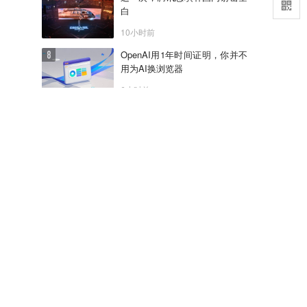
白
10小时前
OpenAI用1年时间证明，你并不
用为AI换浏览器
6小时前
36氪APP下载