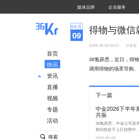
36氪Auto
数字时氪
企业号
未来消费
智能涌现
未来城市
启动Power on
媒体品牌
企业服务
企服点评
36氪出海
36氪研究院
潮生TIDE
36氪企服点评
36Kr研究院
36氪财经
职场bonus
36碳
后浪研究所
36Kr创新咨询
暗涌Waves
硬氪
氪睿研究院
得物与微信就
06
月
09
2026-06-09 00:57
分享至
首页
36氪获悉，近日，得物A
快讯
调用得物的场景导购、
资讯
直播
最新
推荐
下一篇
创投
财经
视频
汽车
AI
中金2026下半
专题
科技
项目推荐
共振
活动
专精特新
安徽
36氪获悉，中金公司发
期仍然处于上行趋势中，
望持续修复；而随着行业
搜索
2026-06-09