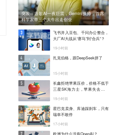
突发：谷歌AI一夜巨震，Gemini换帅，首席
科学家带三个大牛出走创业
飞书并入豆包、千问办公整合，
大厂AI大战从“赛马”到“合兵”？
19小时前
扎克伯格，跟DeepSeek拼了
15小时前
长鑫拒绝苹果压价，价格不低于
三星SK海力士，苹果失去了议
价权
19小时前
星巴克卖身、库迪踩刹车，只有
瑞幸不敢停
17小时前
欧洲为什么没有OpenAI？