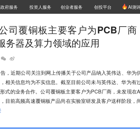
创投发布
项目推荐
核心服务
LP源计划
政府服务
投资人服务
创业者服务
创投平台
AI测
36氪Pro
VClub
VClub投资机构库
创投氪堂
城市之窗
投资机构职位推介
企业入驻
投资人认证
公司覆铜板主要客户为PCB厂商
I服务器及算力领域的应用
公告，近期公司关注到网上传播关于公司产品纳入英伟达、华为
息，相关信息均为不实信息。截至目前公司未与英伟达、华为有
形式的业务合作。公司覆铜板主要客户为PCB厂商，未发现在A
用，目前高频高速覆铜板产品尚在实验室研发及客户送样阶段，
接