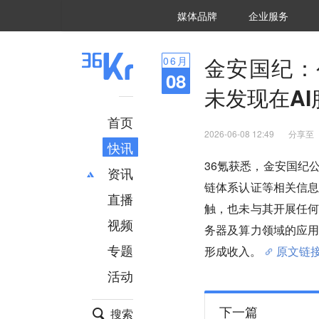
36氪Auto
数字时氪
企业号
未来消费
智能涌现
未来城市
启动Power on
媒体品牌
企业服务
企服点评
36氪出海
36氪研究院
潮生TIDE
36氪企服点评
36Kr研究院
36氪财经
职场bonus
36碳
后浪研究所
36Kr创新咨询
暗涌Waves
硬氪
氪睿研究院
金安国纪：
06
月
08
未发现在A
首页
2026-06-08 12:49
分享至
快讯
36氪获悉，金安国纪
资讯
链体系认证等相关信
直播
最新
推荐
触，也未与其开展任何
创投
财经
视频
务器及算力领域的应
汽车
AI
专题
形成收入。
原文链
科技
项目推荐
活动
专精特新
安徽
下一篇
搜索