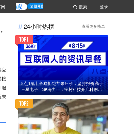
评网
搜索
登录
，
24小时热榜
查看更多榜单
供应
过接
8点1氪丨长鑫拒绝苹果压价，坚持报价高于
I服
三星电子、SK海力士；宇树科技开启科创板I
PO初步询价；韩国宣布进入“国家灾难状态”
尚未