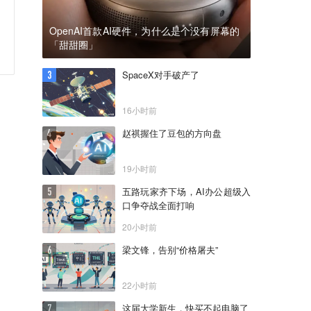
OpenAI首款AI硬件，为什么是个没有屏幕的
「甜甜圈」
SpaceX对手破产了
16小时前
赵祺握住了豆包的方向盘
19小时前
五路玩家齐下场，AI办公超级入
口争夺战全面打响
20小时前
梁文锋，告别“价格屠夫”
22小时前
这届大学新生，快买不起电脑了