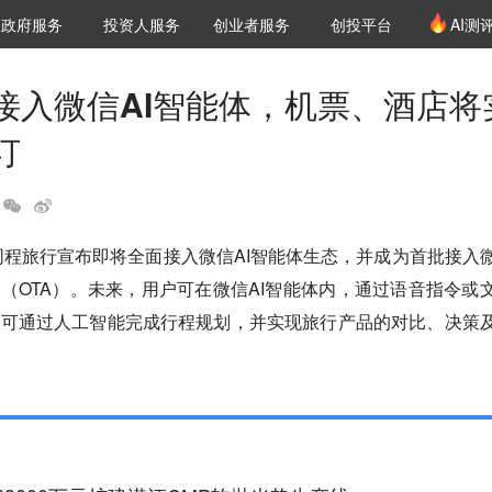
创投发布
项目推荐
核心服务
LP源计划
政府服务
投资人服务
创业者服务
创投平台
AI测
36氪Pro
VClub
VClub投资机构库
创投氪堂
城市之窗
投资机构职位推介
企业入驻
投资人认证
接入微信AI智能体，机票、酒店将
订
，同程旅行宣布即将全面接入微信AI智能体生态，并成为首批接入
台（OTA）。未来，用户可在微信AI智能体内，通过语音指令或
便可通过人工智能完成行程规划，并实现旅行产品的对比、决策