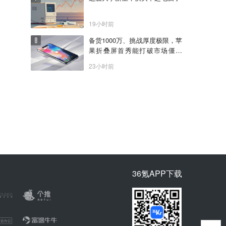
19小时前
备货1000万、挑战厚度极限，苹
果折叠屏首秀能打破市场僵局
吗？
23小时前
36氪APP下载