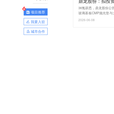
鼎龙股份：拟投资
36氪获悉，鼎龙股份
项目推荐
玻璃基板CMP抛光垫与
建成投产。
2026-06-08
我要入驻
城市合作