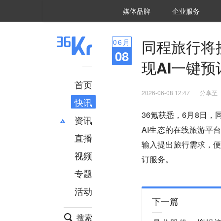
36氪Auto
数字时氪
企业号
未来消费
智能涌现
未来城市
启动Power on
媒体品牌
企业服务
企服点评
36氪出海
36氪研究院
潮生TIDE
36氪企服点评
36Kr研究院
36氪财经
职场bonus
36碳
后浪研究所
36Kr创新咨询
暗涌Waves
硬氪
氪睿研究院
同程旅行将
06
月
08
现AI一键预
首页
2026-06-08 12:47
分享至
快讯
36氪获悉，6月8日
资讯
AI生态的在线旅游平
直播
最新
推荐
输入提出旅行需求，
创投
财经
视频
订服务。
汽车
AI
专题
科技
项目推荐
活动
专精特新
安徽
下一篇
搜索