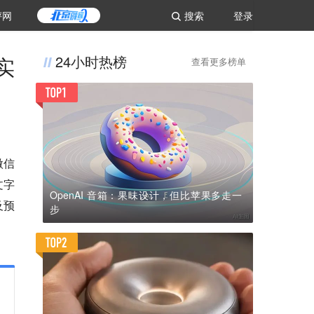
评网
搜索
登录
实
24小时热榜
查看更多榜单
微信
文字
OpenAI 音箱：果味设计，但比苹果多走一
及预
步