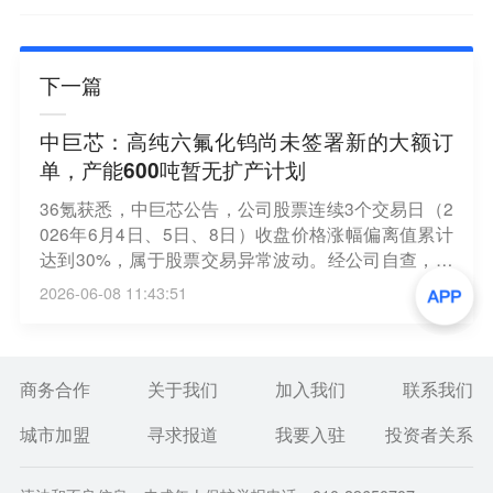
下一篇
中巨芯：高纯六氟化钨尚未签署新的大额订
单，产能600吨暂无扩产计划
36氪获悉，中巨芯公告，公司股票连续3个交易日（2
026年6月4日、5日、8日）收盘价格涨幅偏离值累计
达到30%，属于股票交易异常波动。经公司自查，有
媒体报道海外六氟化钨供应链紧张，国内六氟化钨出
2026-06-08 11:43:51
口量价齐升。公司对此澄清：截至目前，公司高纯六
氟化钨尚未签署新的任何具有法律约束力的长期或大
额实质性订单协议；该产品由子公司博瑞中硝生产
（博瑞电子持股51%）；公司六氟化钨目前产能为60
商务合作
关于我们
加入我们
联系我们
0吨，暂无扩产计划；受上游钨材料价格上涨影响，
城市加盟
寻求报道
我要入驻
投资者关系
原材料采购成本增加。公司2025年度归母净利润为-1
659.62万元，2026年第一季度归母净利润为637.67万
元（未经审计）。公司不存在应披露而未披露的重大