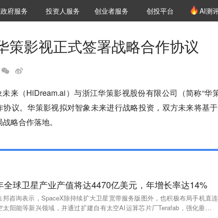
创投发布
项目推荐
核心服务
LP源计划
政府服务
投资人服务
创业者服务
创投平台
AI测
36氪Pro
VClub
VClub投资机构库
创投氪堂
城市之窗
投资机构职位推介
企业入驻
投资人认证
华策影视正式签署战略合作协议
未来（HiDream.ai）与浙江华策影视股份有限公司（简称“华
作协议。华策影视拟对智象未来进行战略投资，双方未来将基于
布局战略合作落地。
7年全球卫星产业产值将达4470亿美元，年增长率达14%
orce集邦咨询表示，SpaceX除持续扩大卫星宽带服务版图外，也积极布局手机直连
空太阳能等新兴领域，并通过扩建自有太空AI运算芯片厂Terafab，强化垂直整
产业由通信服务迈向运算服务新阶段。随着卫星网络、AI基础设施与太空应用加