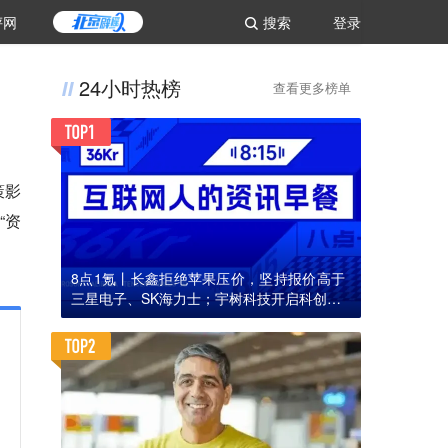
评网
搜索
登录
24小时热榜
查看更多榜单
策影
“资
8点1氪丨长鑫拒绝苹果压价，坚持报价高于
三星电子、SK海力士；宇树科技开启科创板I
PO初步询价；韩国宣布进入“国家灾难状态”