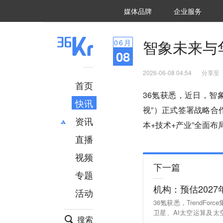
36氪Auto
数字时氪
企业号
未来消费
智能涌现
未来城市
启动Power on
媒体品牌
企业服务
企服点评
36氪出海
36氪研究院
潮生TIDE
36氪企服点评
36Kr研究院
36氪财经
职场bonus
36碳
后浪研究所
36Kr创新咨询
暗涌Waves
硬氪
氪睿研究院
智象未来与
06
月
08
2026-06-08 04:54
分享至
首页
36氪获悉，近日，智象
快讯
视”）正式签署战略合
资讯
本+技术+产业”全面
直播
最新
推荐
创投
财经
视频
下一篇
汽车
AI
专题
科技
项目推荐
机构：预估202
活动
专精特新
安徽
36氪获悉，TrendF
卫星、AI太空运算及太
搜索
合能力，推动低轨卫星