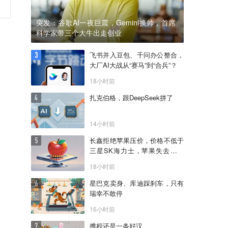
突发：谷歌AI一夜巨震，Gemini换帅，首席
科学家带三个大牛出走创业
飞书并入豆包、千问办公整合，
大厂AI大战从“赛马”到“合兵”？
18小时前
扎克伯格，跟DeepSeek拼了
14小时前
长鑫拒绝苹果压价，价格不低于
三星SK海力士，苹果失去了议
价权
18小时前
星巴克卖身、库迪踩刹车，只有
瑞幸不敢停
16小时前
携程还是一条好汉