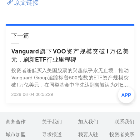
原文链接
下一篇
Vanguard旗下VOO资产规模突破1万亿美
元，刷新ETF行业里程碑
投资者逢低买入美国股票的兴趣似乎永无止境，推动
Vanguard Group追踪标普500指数的ETF资产规模突
破1万亿美元，在同类基金中率先达到曾被认为对ETF
行业而言难以想象的里程碑。数据显示，在有数据可
2026-06-04 00:55:29
查的最近一个交易日，Vanguard标普500 ETF获得17
亿美元资金流入，推动其资产规模升至1万亿美元以
上。这意味着已经是全球最大的ETF的VOO如今成为
首只、也是唯一一只跨过1万亿美元门槛的ETF，而全
商务合作
关于我们
加入我们
联系我们
球只有少数开放式基金达到过这个水平。（新浪财
城市加盟
寻求报道
我要入驻
投资者关系
经）