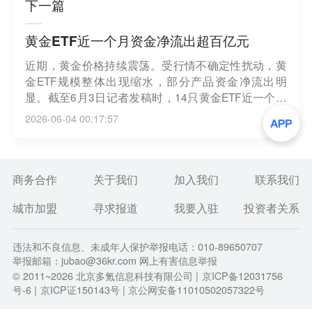
下一篇
黄金ETF近一个月资金净流出超百亿元
近期，黄金价格持续震荡。受行情不确定性扰动，黄
金ETF规模整体出现缩水，部分产品资金净流出明
显。截至6月3日记者发稿时，14只黄金ETF近一个月
资金净流出超100亿元。 此前广受投资者认可的“金价
2026-06-04 00:17:57
回落、逢低加仓”观点，在震荡行情下开始出现分歧。
当前黄金是否还有配置价值？在受访人士看来，短期
金价震荡格局或将延续，但从中长期维度来看，支撑
黄金配置价值的核心逻辑并未发生改变。（证券日
商务合作
关于我们
加入我们
联系我们
报）
城市加盟
寻求报道
我要入驻
投资者关系
违法和不良信息、未成年人保护举报电话：010-89650707
举报邮箱：jubao@36kr.com 网上有害信息举报
© 2011~
2026
北京多氪信息科技有限公司 |
京ICP备12031756
号-6
|
京ICP证150143号
| 京公网安备11010502057322号