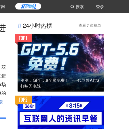
评网
搜索
登录
进
24小时热榜
查看更多榜单
，双
先进
刚刚，GPT-5.6全员免费！下一代巨兽Astra
市场
打响闪电战
电的
接