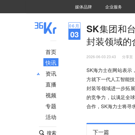
36氪Auto
数字时氪
企业号
未来消费
智能涌现
未来城市
启动Power on
媒体品牌
企业服务
企服点评
36氪出海
36氪研究院
潮生TIDE
36氪企服点评
36Kr研究院
36氪财经
职场bonus
36碳
后浪研究所
36Kr创新咨询
暗涌Waves
硬氪
氪睿研究院
SK集团和
06
月
03
封装领域的
首页
2026-06-03 23:43
分享至
快讯
SK海力士在网站表示，
资讯
方就下一代人工智能技
直播
最新
推荐
封装等领域进一步拓展
创投
财经
视频
的竞争力，以满足全
汽车
AI
专题
合作，SK海力士将寻
科技
项目推荐
活动
专精特新
安徽
下一篇
搜索