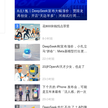
8点1氪丨DeepSeek宣布大幅涨价；贾国龙
再创业，开店“天边羊多”；河南试行周五下
午弹性离岗
花800块钱找点罪受
8小时前
DeepSeek刚宣布涨价，小扎立
马“拼命”：Meta新模型打出更低
骨折价，但要一点“数据税”
22小时前
23岁OpenAI天才少女，也走了
23小时前
下个月的 iPhone 发布会，可能
是五年来最有「活人感」的一次
20小时前
DeepSeek也扛不住了？API降