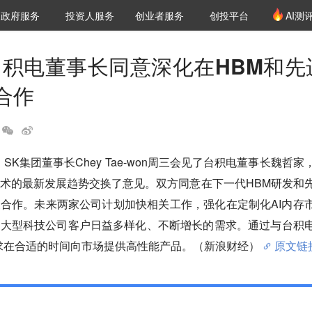
创投发布
项目推荐
核心服务
LP源计划
政府服务
投资人服务
创业者服务
创投平台
AI测
36氪Pro
VClub
VClub投资机构库
创投氪堂
城市之窗
投资机构职位推介
企业入驻
投资人认证
台积电董事长同意深化在HBM和先
合作
SK集团董事长Chey Tae-won周三会见了台积电董事长魏哲家
术的最新发展趋势交换了意见。双方同意在下一代HBM研发和
合作。未来两家公司计划加快相关工作，强化在定制化AI内存
球大型科技公司客户日益多样化、不断增长的需求。通过与台积
求在合适的时间向市场提供高性能产品。（新浪财经）
原文链