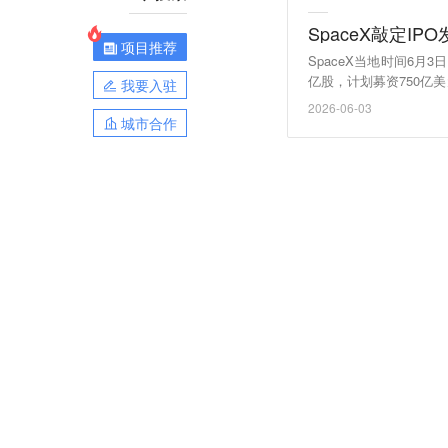
SpaceX敲定I
项目推荐
SpaceX当地时间6月
亿股，计划募资750亿美
我要入驻
亿美元。（界面）
2026-06-03
城市合作