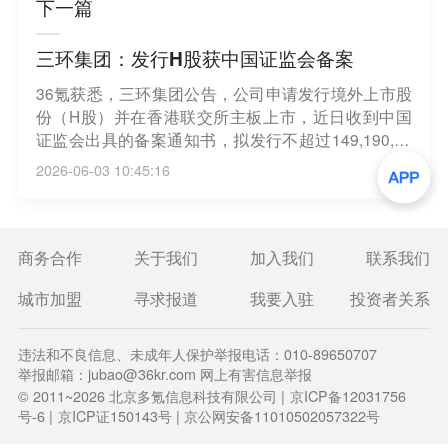
下一篇
三环集团：发行H股获中国证监会备案
36氪获悉，三环集团公告，公司申请发行境外上市股
份（H股）并在香港联交所主板上市，近日收到中国
证监会出具的备案通知书，拟发行不超过149,190,50
0股境外上市普通股。备案通知书仅确认备案信息，
2026-06-03 10:45:16
不构成对公司价值或收益的实质性判断。该事项尚需
取得香港相关监管机构批准，存在不确定性。
商务合作
关于我们
加入我们
联系我们
城市加盟
寻求报道
我要入驻
投资者关系
违法和不良信息、未成年人保护举报电话：010-89650707
举报邮箱：jubao@36kr.com 网上有害信息举报
© 2011~
2026
北京多氪信息科技有限公司 |
京ICP备12031756
号-6
|
京ICP证150143号
| 京公网安备11010502057322号