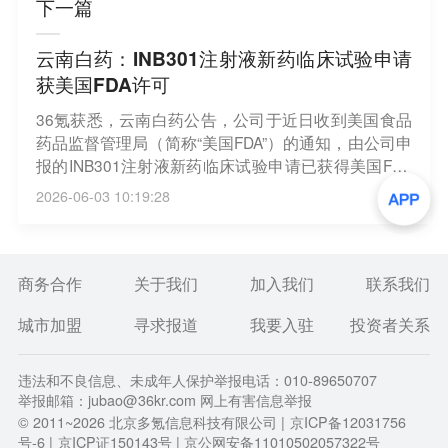
下一篇
云南白药：INB301注射液新药临床试验申请
获美国FDA许可
36氪获悉，云南白药公告，公司于近日收到美国食品
药品监督管理局（简称“美国FDA”）的通知，由公司申
报的INB301注射液新药临床试验申请已获得美国FDA
许可，同意开展临床试验，拟开发适应症为肿瘤恶病
2026-06-03 10:19:28
质。
商务合作
关于我们
加入我们
联系我们
城市加盟
寻求报道
我要入驻
投资者关系
违法和不良信息、未成年人保护举报电话：010-89650707
举报邮箱：jubao@36kr.com 网上有害信息举报
© 2011~
2026
北京多氪信息科技有限公司 |
京ICP备12031756
号-6
|
京ICP证150143号
| 京公网安备11010502057322号