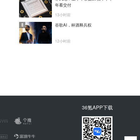
年看交付
13小时前
谷歌AI，杯酒释兵权
12小时前
36氪APP下载