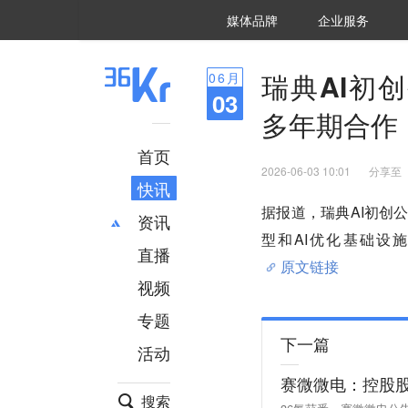
36氪Auto
数字时氪
企业号
未来消费
智能涌现
未来城市
启动Power on
媒体品牌
企业服务
企服点评
36氪出海
36氪研究院
潮生TIDE
36氪企服点评
36Kr研究院
36氪财经
职场bonus
36碳
后浪研究所
36Kr创新咨询
暗涌Waves
硬氪
氪睿研究院
瑞典AI初创公
06
月
03
多年期合作
首页
2026-06-03 10:01
分享至
快讯
据报道，瑞典AI初创公司L
资讯
型和AI优化基础设
直播
最新
推荐
原文链接
创投
财经
视频
汽车
AI
专题
科技
项目推荐
下一篇
活动
专精特新
安徽
赛微微电：控股股
搜索