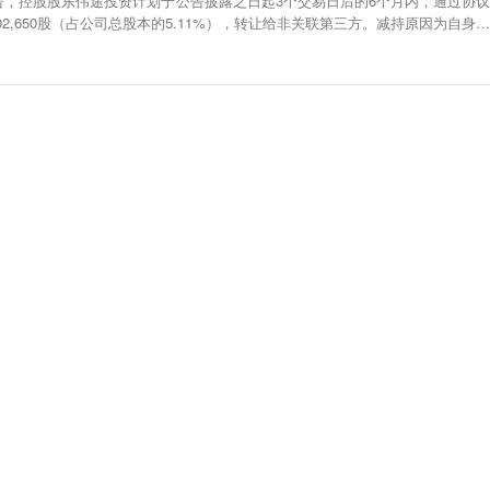
告，控股股东伟途投资计划于公告披露之日起3个交易日后的6个月内，通过协议
02,650股（占公司总股本的5.11%），转让给非关联第三方。减持原因为自身资