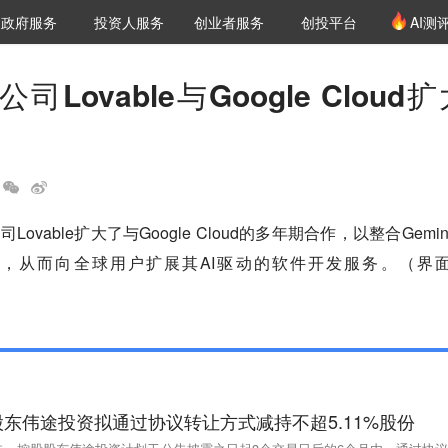
创投发布
项目推荐
核心服务
LP源计划
政府服务
投资人服务
创业者服务
创投平台
AI测
36氪Pro
VClub
VClub投资机构库
创投氪堂
城市之窗
投资机构职位推介
企业入驻
投资人认证
司Lovable与Google Cloud扩
ovable扩大了与Google Cloud的多年期合作，以整合Gemin
施，从而向全球用户扩展其AI驱动的软件开发服务。（界
东伟途投资拟通过协议转让方式减持不超5.11%股份