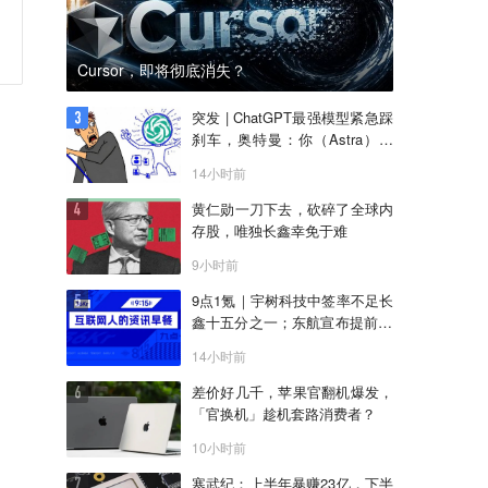
Cursor，即将彻底消失？
突发 | ChatGPT最强模型紧急踩
刹车，奥特曼：你（Astra）吓
到我了
14小时前
黄仁勋一刀下去，砍碎了全球内
存股，唯独长鑫幸免于难
9小时前
9点1氪｜宇树科技中签率不足长
鑫十五分之一；东航宣布提前14
天可免费退改票；雪佛兰将停止
14小时前
在华销售
差价好几千，苹果官翻机爆发，
「官换机」趁机套路消费者？
10小时前
寒武纪：上半年暴赚23亿，下半