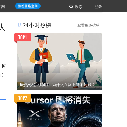
评网
搜索
登录
大
24小时热榜
查看更多榜单
i模
面）
既然你这么聪明，为什么在网上赚不到钱？