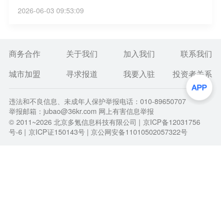
飞、编队绕飞构型建立等一系列复杂轨道控制。本次
2026-06-03 09:53:09
任务是目前商业航天领域轨道构型较先进的“双星编队
绕飞+两组四星协同”项目。
商务合作
关于我们
加入我们
联系我们
城市加盟
寻求报道
我要入驻
投资者关系
违法和不良信息、未成年人保护举报电话：010-89650707
举报邮箱：jubao@36kr.com 网上有害信息举报
© 2011~
2026
北京多氪信息科技有限公司 |
京ICP备12031756
号-6
|
京ICP证150143号
| 京公网安备11010502057322号