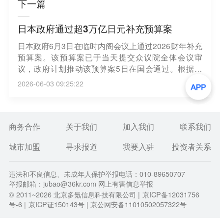
下一篇
日本政府通过超3万亿日元补充预算案
日本政府6月3日在临时内阁会议上通过2026财年补充
预算案。该预算案已于当天提交众议院全体会议审
议，政府计划推动该预算案5日在国会通过。根据该
预算案，补充预算总额约3.11万亿日元（1美元约合1
2026-06-03 09:25:22
60日元），将用于电力和燃气补贴、延续汽油价格补
贴以及通过地方政府向液化石油气用户提供补贴等。
其中，2.5万亿日元为“应对中东局势预备费”，主要用
于继续实施汽油价格补贴政策。（新华社）
商务合作
关于我们
加入我们
联系我们
城市加盟
寻求报道
我要入驻
投资者关系
违法和不良信息、未成年人保护举报电话：010-89650707
举报邮箱：jubao@36kr.com 网上有害信息举报
© 2011~
2026
北京多氪信息科技有限公司 |
京ICP备12031756
号-6
|
京ICP证150143号
| 京公网安备11010502057322号