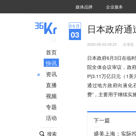
36氪Auto
数字时氪
企业号
未来消费
智能涌现
未来城市
启动Power on
媒体品牌
企业服务
企服点评
36氪出海
36氪研究院
潮生TIDE
36氪企服点评
36Kr研究院
36氪财经
职场bonus
36碳
后浪研究所
36Kr创新咨询
暗涌Waves
硬氪
氪睿研究院
日本政府通
06
月
03
2026-06-03 09:25
分享至
首页
日本政府6月3日在临
快讯
院全体会议审议，政
资讯
约3.11万亿日元（
直播
最新
推荐
通过地方政府向液化石
创投
财经
费”，主要用于继续实
视频
汽车
AI
专题
科技
项目推荐
活动
专精特新
安徽
下一篇
盛美上海：实际控
搜索