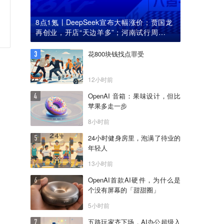
8点1氪丨DeepSeek宣布大幅涨价；贾国龙
再创业，开店“天边羊多”；河南试行周五下
午弹性离岗
花800块钱找点罪受
12小时前
OpenAI 音箱：果味设计，但比
苹果多走一步
8小时前
24小时健身房里，泡满了待业的
年轻人
13小时前
OpenAI首款AI硬件，为什么是
个没有屏幕的「甜甜圈」
5小时前
五路玩家齐下场，AI办公超级入