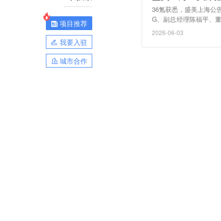
36氪获悉，盛美上海公告
G、副总经理陈福平、
项目推荐
方式减持股份，合计不超过
2026-06-03
我要入驻
城市合作