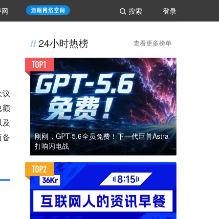
评网
搜索
登录
24小时热榜
查看更多榜单
众议
总额
以及
刚刚，GPT-5.6全员免费！下一代巨兽Astra
预备
打响闪电战