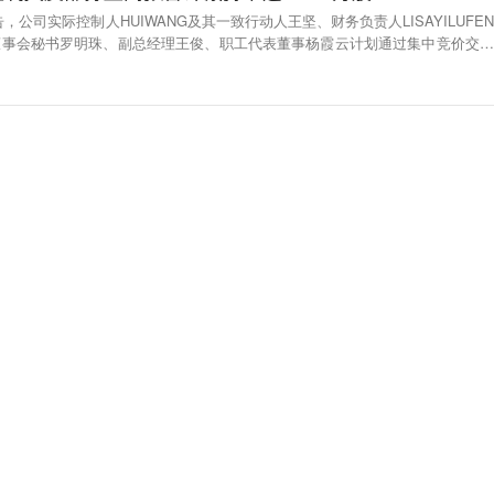
，公司实际控制人HUIWANG及其一致行动人王坚、财务负责人LISAYILUFEN
董事会秘书罗明珠、副总经理王俊、职工代表董事杨霞云计划通过集中竞价交易
759,581股。