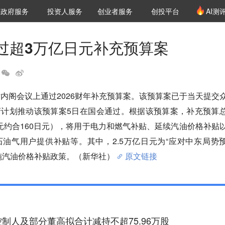
创投发布
项目推荐
核心服务
LP源计划
政府服务
投资人服务
创业者服务
创投平台
AI测
36氪Pro
VClub
VClub投资机构库
创投氪堂
城市之窗
投资机构职位推介
企业入驻
投资人认证
过超3万亿日元补充预算案
时内阁会议上通过2026财年补充预算案。该预算案已于当天提交
府计划推动该预算案5日在国会通过。根据该预算案，补充预算
1美元约合160日元），将用于电力和燃气补贴、延续汽油价格补贴
油气用户提供补贴等。其中，2.5万亿日元为“应对中东局势
施汽油价格补贴政策。（新华社）
原文链接
制人及部分董高拟合计减持不超75.96万股