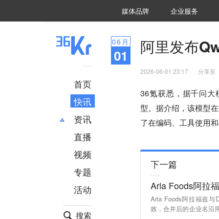
36氪Auto
数字时氪
企业号
未来消费
智能涌现
未来城市
启动Power on
媒体品牌
企业服务
企服点评
36氪出海
36氪研究院
潮生TIDE
36氪企服点评
36Kr研究院
36氪财经
职场bonus
36碳
后浪研究所
36Kr创新咨询
暗涌Waves
硬氪
氪睿研究院
阿里发布Qw
06
月
01
2026-06-01 23:17
分享至
首页
36氪获悉，据千问大模
快讯
型。据介绍，该模型在
资讯
了在编码、工具使用和
直播
最新
推荐
创投
财经
视频
下一篇
汽车
AI
专题
科技
项目推荐
Arla Foods
活动
专精特新
安徽
Arla Foods阿拉
效，合并后的企业名沿用A
搜索
4亿公斤。（财联社）