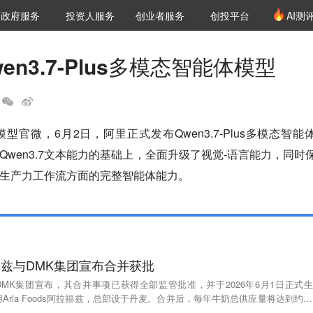
创投发布
项目推荐
核心服务
LP源计划
政府服务
投资人服务
创业者服务
创投平台
AI测
36氪Pro
VClub
VClub投资机构库
创投氪堂
城市之窗
投资机构职位推介
企业入驻
投资人认证
en3.7-Plus多模态智能体模型
型官微，6月2日，阿里正式发布Qwen3.7-Plus多模态智能
Qwen3.7文本能力的基础上，全面升级了视觉-语言能力，同时
生产力工作流方面的完整智能体能力。
阿拉福兹与DMK集团宣布合并获批
福兹与DMK集团宣布，其合并事项已获得全部监管批准，并于2026年6月1日正式生
rla Foods阿拉福兹，总部设于丹麦。合并后，每年牛奶总供应量将达到约19