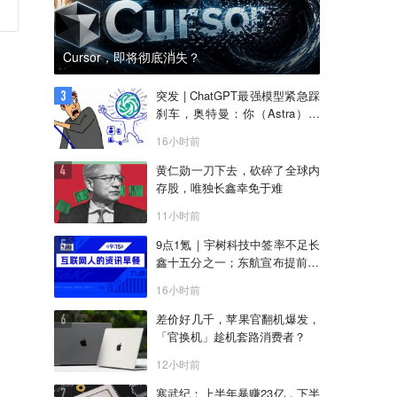
Cursor，即将彻底消失？
突发 | ChatGPT最强模型紧急踩
刹车，奥特曼：你（Astra）吓
到我了
16小时前
黄仁勋一刀下去，砍碎了全球内
存股，唯独长鑫幸免于难
11小时前
9点1氪｜宇树科技中签率不足长
鑫十五分之一；东航宣布提前14
天可免费退改票；雪佛兰将停止
16小时前
在华销售
差价好几千，苹果官翻机爆发，
「官换机」趁机套路消费者？
12小时前
寒武纪：上半年暴赚23亿，下半