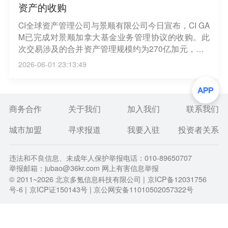
资产的收购
CI全球资产管理公司与景顺有限公司今日宣布，CI GA
M已完成对景顺加拿大基金业务管理协议的收购。此
次交易涉及的合并资产管理规模约为270亿加元，将C
I GAM的总资产管理规模提升至约1750亿加元。（新
2026-06-01 23:13:49
浪财经）
商务合作
关于我们
加入我们
联系我们
城市加盟
寻求报道
我要入驻
投资者关系
违法和不良信息、未成年人保护举报电话：010-89650707
举报邮箱：jubao@36kr.com 网上有害信息举报
© 2011~
2026
北京多氪信息科技有限公司 |
京ICP备12031756
号-6
|
京ICP证150143号
| 京公网安备11010502057322号