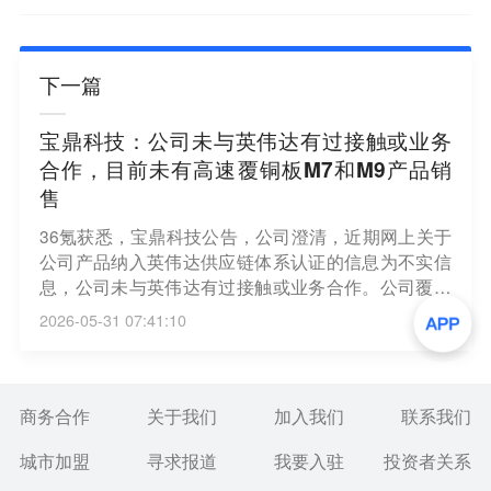
下一篇
宝鼎科技：公司未与英伟达有过接触或业务
合作，目前未有高速覆铜板M7和M9产品销
售
36氪获悉，宝鼎科技公告，公司澄清，近期网上关于
公司产品纳入英伟达供应链体系认证的信息为不实信
息，公司未与英伟达有过接触或业务合作。公司覆铜
板产品为常规产品，无AI覆铜板，高速覆铜板M7和M
2026-05-31 07:41:10
9均无销售；铜箔产品主要为普通铜箔，超低轮廓HVL
P铜箔尚处客户认证阶段，2026年第一季度营收约10
万元，占比仅0.01%。2025年度公司覆铜板及铜箔业
务亏损，净利润为-1,850.99万元。公司基本面未发生
商务合作
关于我们
加入我们
联系我们
重大变化，提醒投资者注意风险。
城市加盟
寻求报道
我要入驻
投资者关系