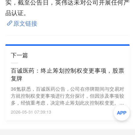
实，截至公告日，英伟达未对公司开展任何产
品认证。
原文链接
下一篇
百诚医药：终止筹划控制权变更事项，股票
复牌
36氪获悉，百诚医药公告，公司在停牌期间与交易对
方就控制权变更事项进行充分探讨，但因涉及事项较
多，经慎重考虑，决定终止筹划此次控制权变更。公
司股票将于2026年6月1日开市起复牌，终止该事项不
2026-05-31 07:39:13
会对公司生产经营造成不利影响。