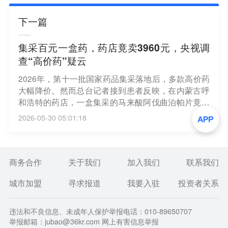
下一篇
集采百元一盒药，药店竟卖3960元，央视调
查“高价药”疑云
2026年，第十一批国家药品集采落地后，多款高价药
大幅降价。然而总台记者接到患者反映，在内蒙古呼
和浩特的药店，一盒集采的马来酸阿伐曲泊帕片竟然
售价高达3960元，而同规格药品在全国多地药店及线
2026-05-30 05:01:18
上平台仅售百元左右，价差近40倍。明明已经集采落
地的药品价格缘何会出现如此大的差价？记者在国家
医保局线上药品比价小程序上检索发现，部分商家公
示的马来酸阿伐曲泊帕片，也就是“晴安欣”的药品售
商务合作
关于我们
加入我们
联系我们
价仍然在四千元左右。此外，在某线上购药平台，也
城市加盟
寻求报道
我要入驻
投资者关系
有一些商家在以不同的“高价”售卖这款集采药品。
（央视新闻）
违法和不良信息、未成年人保护举报电话：010-89650707
举报邮箱：jubao@36kr.com 网上有害信息举报