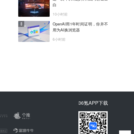
白
10小时前
OpenAI用1年时间证明，你并不
用为AI换浏览器
6小时前
36氪APP下载