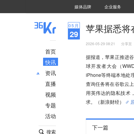
36氪Auto
数字时氪
企业号
未来消费
智能涌现
未来城市
启动Power on
媒体品牌
企业服务
企服点评
36氪出海
36氪研究院
潮生TIDE
36氪企服点评
36Kr研究院
36氪财经
职场bonus
36碳
后浪研究所
36Kr创新咨询
暗涌Waves
硬氪
氪睿研究院
苹果据悉将
05
月
29
2026-05-29 08:21
分享至
首页
据报道，苹果正推进谷
快讯
球开发者大会（WW
资讯
iPhone等终端本地
直播
最新
推荐
查询任务将在谷歌云上
创投
财经
用英伟达的隐私技术
视频
汽车
AI
求。（新浪财经）
专题
科技
项目推荐
活动
专精特新
安徽
下一篇
搜索