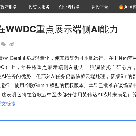
创投发布
项目推荐
核心服务
LP源计划
政府服务
投资人服务
创业者服务
创投平台
AI测
36氪Pro
VClub
VClub投资机构库
创投氪堂
城市之窗
投资机构职位推介
企业入驻
投资人认证
在WWDC重点展示端侧AI能力
歌的Gemini模型轻量化，使其精简为可本地运行。在下月的苹
DC）上，苹果将重点展示端侧AI能力，强调依托自研芯片
处理AI任务的优势。但部分AI任务仍需依赖云端处理，新版Siri的
运行，使用谷歌Gemini模型的授权版本。苹果已批准在该场景
，这表明它将在谷歌云中至少部分使用英伟达AI芯片来满足计
原文链接