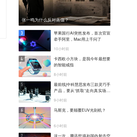
张一鸣为什么反对蒸馏？
苹果国行AI突然发布，首次官宣
牵手阿里，Mac用上千问了
10小时前
卡西欧小方块，是我今年最想要
的智能戒指
8小时前
最前线|中科慧思发布三款灵巧手
产品，要从“抓取”走向真实场景
作业
9小时前
马斯克，要颠覆EUV光刻机？
6小时前
这一次，腾讯想填补国内射击空