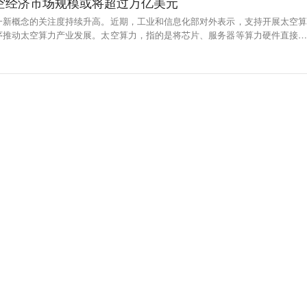
太空经济市场规模或将超过万亿美元
一新概念的关注度持续升高。近期，工业和信息化部对外表示，支持开展太空算
序推动太空算力产业发展。太空算力，指的是将芯片、服务器等算力硬件直接部
让卫星在天上处理数据，优势主要体现在“实时性”和“覆盖性”。业内机构预测，
经济市场规模将超过万亿美元。其中，太空算力是重要的基础设施。（央视财经）