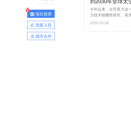
到2030年全球
今年以来，太空算力这
项目推荐
力技术前瞻性研究，有
署到太空当中的卫星上，
2026-05-28
我要入驻
到2030年，全球太空
城市合作