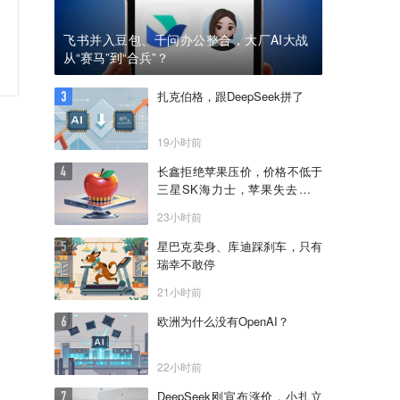
飞书并入豆包、千问办公整合，大厂AI大战
从“赛马”到“合兵”？
扎克伯格，跟DeepSeek拼了
19小时前
长鑫拒绝苹果压价，价格不低于
三星SK海力士，苹果失去了议
价权
23小时前
星巴克卖身、库迪踩刹车，只有
瑞幸不敢停
21小时前
欧洲为什么没有OpenAI？
22小时前
DeepSeek刚宣布涨价，小扎立