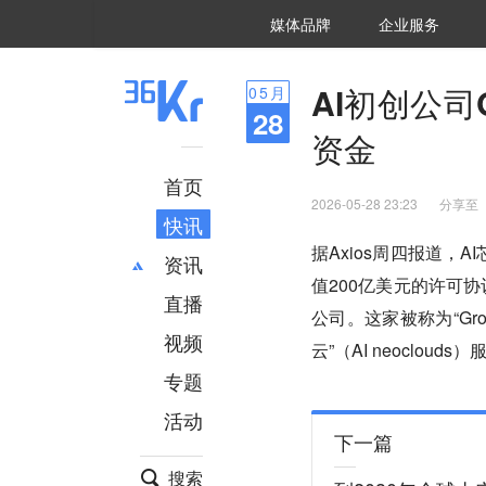
36氪Auto
数字时氪
企业号
未来消费
智能涌现
未来城市
启动Power on
媒体品牌
企业服务
企服点评
36氪出海
36氪研究院
潮生TIDE
36氪企服点评
36Kr研究院
36氪财经
职场bonus
36碳
后浪研究所
36Kr创新咨询
暗涌Waves
硬氪
氪睿研究院
AI初创公司
05
月
28
资金
首页
2026-05-28 23:23
分享至
快讯
据Axios周四报道，AI
资讯
值200亿美元的许可
直播
最新
推荐
公司。这家被称为“Gr
创投
财经
视频
云”（AI neoclou
汽车
AI
专题
科技
项目推荐
活动
专精特新
安徽
下一篇
搜索