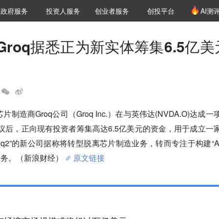
创投发布
项目推荐
核心服务
LP源计划
政府服务
投资人服务
创业者服务
创投平台
AI测
36氪Pro
VClub
VClub投资机构库
创投氪堂
城市之窗
投资机构职位推介
企业入驻
投资人认证
Groq据悉正为新实体筹集6.5亿美
芯片制造商Groq公司（Groq Inc.）在与英伟达(NVDA.O)达成一
协议后，正向现有投资者筹集高达6.5亿美元的资金，用于成立一
oq2”的新公司据称将转型脱离芯片制造业务，转而专注于构建“A
ds）服务。（新浪财经）
原文链接