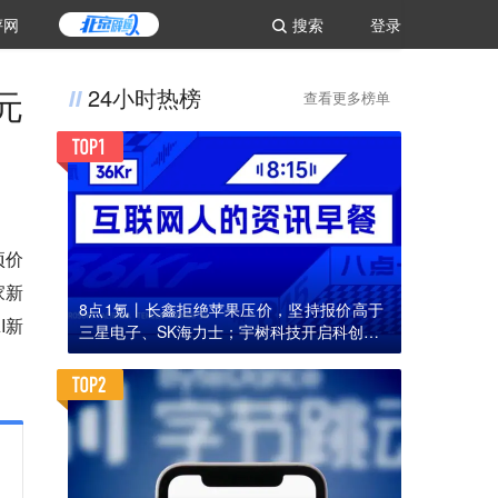
评网
搜索
登录
元
24小时热榜
查看更多榜单
项价
家新
8点1氪丨长鑫拒绝苹果压价，坚持报价高于
I新
三星电子、SK海力士；宇树科技开启科创板I
PO初步询价；韩国宣布进入“国家灾难状态”