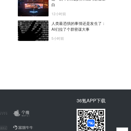
白
12小时前
人类最恐惧的事情还是发生了：
AI们拉了个群密谋大事
5小时前
36氪APP下载