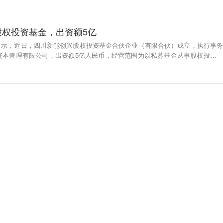
股权投资基金，出资额5亿
p显示，近日，四川新能创兴股权投资基金合伙企业（有限合伙）成立，执行事务
资本管理有限公司，出资额5亿人民币，经营范围为以私募基金从事股权投资、
活动。合伙人信息显示，该基金由四川省新能源动力股份有限公司、四川高校科
伙企业（有限合伙）、四川涪江资本管理有限公司、四川能投氢能产业投资有限
本管理有限公司、四川能投攀枝花氢能有限公司共同出资。