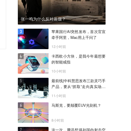
张一鸣为什么反对蒸馏？
苹果国行AI突然发布，首次官宣
牵手阿里，Mac用上千问了
12小时前
卡西欧小方块，是我今年最想要
的智能戒指
10小时前
最前线|中科慧思发布三款灵巧手
产品，要从“抓取”走向真实场景
作业
11小时前
马斯克，要颠覆EUV光刻机？
8小时前
这一次，腾讯想填补国内射击空