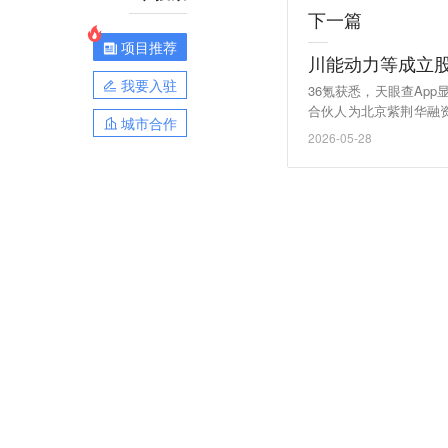
下一篇
项目推荐
川能动力等成立
我要入驻
36氪获悉，天眼查Ap
合伙人为北京紫荆华融
城市合作
投资管理、资产管理等
2026-05-28
技成果转化创业投资合
公司、北京紫荆华融资