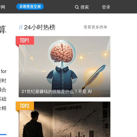
评网
搜索
登录
算
24小时热榜
查看更多榜单
r 
型时
耦合
21世纪最赚钱的技能是什么？不是 AI
基础
全精