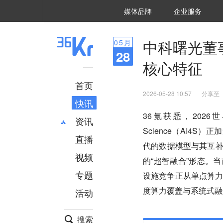
36氪Auto
数字时氪
企业号
未来消费
智能涌现
未来城市
启动Power on
媒体品牌
企业服务
企服点评
36氪出海
36氪研究院
潮生TIDE
36氪企服点评
36Kr研究院
36氪财经
职场bonus
36碳
后浪研究所
36Kr创新咨询
暗涌Waves
硬氪
氪睿研究院
中科曙光董
05
月
28
核心特征
首页
2026-05-28 10:57
分享至
快讯
36氪获悉，2026
资讯
Science（AI4
直播
最新
推荐
代的数据模型与其互补
创投
财经
视频
的“超智融合”形态。
汽车
AI
专题
设施竞争正从单点算
科技
项目推荐
度算力覆盖与系统式融
活动
专精特新
安徽
搜索