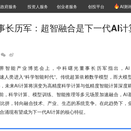
创投发布
项目推荐
核心服务
LP源计划
政府服务
投资人服务
创业者服务
创投平台
AI测
36氪Pro
VClub
VClub投资机构库
创投氪堂
城市之窗
投资机构职位推介
企业入驻
投资人认证
事长历军：超智融合是下一代AI计
世界智能产业博览会上，中科曙光董事长历军指出，AI fo
S）正加速人类进入“科学智能时代”。传统超算依赖数学模型，而大模
，未来AI计算将演变为高精度科学计算与低精度智能计算深度
当前，科学计算、模型训练、智能推理等多元场景加速融合，AI
力比拼，转向融合技术、产业、生态的系统竞争。在此趋势下，
合涌现有望成为下一代AI计算的核心特征。