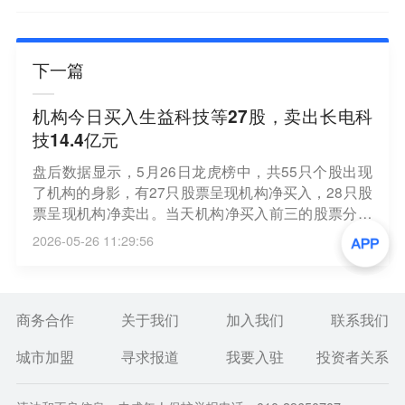
下一篇
机构今日买入生益科技等27股，卖出长电科
技14.4亿元
盘后数据显示，5月26日龙虎榜中，共55只个股出现
了机构的身影，有27只股票呈现机构净买入，28只股
票呈现机构净卖出。当天机构净买入前三的股票分别
是生益科技、华大九天、沪电股份，净买入金额分别
2026-05-26 11:29:56
是14.92亿元、5.44亿元、2.85亿元。当天机构净卖出
前三的股票分别是长电科技、生益电子、蔚蓝锂芯，
净流出金额分别是14.4亿元、6.91亿元、2.95亿元。
商务合作
关于我们
加入我们
联系我们
城市加盟
寻求报道
我要入驻
投资者关系