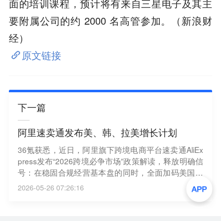
面的培训课程，预计将有来自三星电子及其主
要附属公司的约 2000 名高管参加。（新浪财
经）
原文链接
下一篇
阿里速卖通发布美、韩、拉美增长计划
36氪获悉，近日，阿里旗下跨境电商平台速卖通AliEx
press发布“2026跨境必争市场”政策解读，释放明确信
号：在稳固合规经营基本盘的同时，全面加码美国、
韩国、拉美三大核心市场，通过巨额投入与政策红
2026-05-26 07:26:16
利，为商家开辟全新的增长航道。其中，韩国站将加
入Brand+品牌出海计划；美国站5月大促期间GMV涨
超50%，迎来商家入驻高峰；巴西则紧抓降税红利，