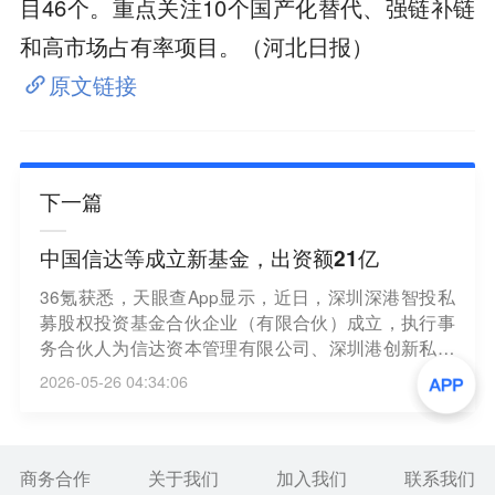
目46个。重点关注10个国产化替代、强链补链
和高市场占有率项目。（河北日报）
原文链接
下一篇
中国信达等成立新基金，出资额21亿
36氪获悉，天眼查App显示，近日，深圳深港智投私
募股权投资基金合伙企业（有限合伙）成立，执行事
务合伙人为信达资本管理有限公司、深圳港创新私募
股权基金管理（深圳）有限公司，出资额21亿人民
2026-05-26 04:34:06
币，经营范围为以私募基金从事股权投资、投资管
理、资产管理等活动。合伙人信息显示，该基金由深
圳市深圳港资本有限公司、中国信达、中国东方资产
管理股份有限公司等共同出资。
商务合作
关于我们
加入我们
联系我们