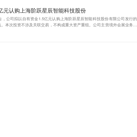
5亿元认购上海阶跃星辰智能科技股份
告，公司拟以自有资金1.5亿元认购上海阶跃星辰智能科技股份有限公司发行的
益。本次投资不涉及关联交易，不构成重大资产重组。公司主营境外会展业务，
，且不参与其日常经营管理。投资存在技术研判偏差、收益未达预期及本金损失
司现有业务及资产安全。