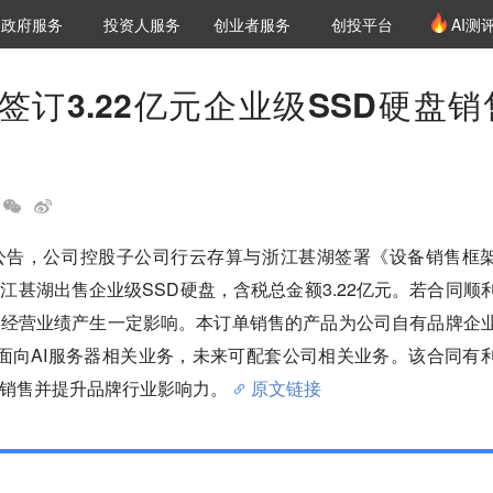
创投发布
项目推荐
核心服务
LP源计划
政府服务
投资人服务
创业者服务
创投平台
AI测
36氪Pro
VClub
VClub投资机构库
创投氪堂
城市之窗
投资机构职位推介
企业入驻
投资人认证
签订3.22亿元企业级SSD硬盘销
技公告，公司控股子公司行云存算与浙江甚湖签署《设备销售框
江甚湖出售企业级SSD硬盘，含税总金额3.22亿元。若合同顺
的经营业绩产生一定影响。本订单销售的产品为公司自有品牌企
，主要面向AI服务器相关业务，未来可配套公司相关业务。该合同有
销售并提升品牌行业影响力。
原文链接