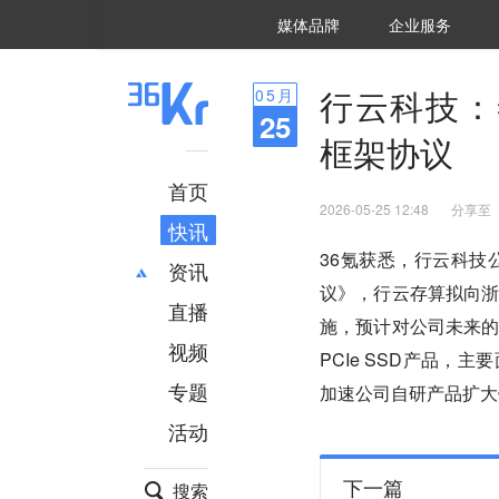
36氪Auto
数字时氪
企业号
未来消费
智能涌现
未来城市
启动Power on
媒体品牌
企业服务
企服点评
36氪出海
36氪研究院
潮生TIDE
36氪企服点评
36Kr研究院
36氪财经
职场bonus
36碳
后浪研究所
36Kr创新咨询
暗涌Waves
硬氪
氪睿研究院
行云科技：
05
月
25
框架协议
首页
2026-05-25 12:48
分享至
快讯
36氪获悉，行云科
资讯
议》，行云存算拟向浙
直播
最新
推荐
施，预计对公司未来
创投
财经
视频
PCIe SSD产品
汽车
AI
专题
加速公司自研产品扩大
科技
项目推荐
活动
专精特新
安徽
下一篇
搜索