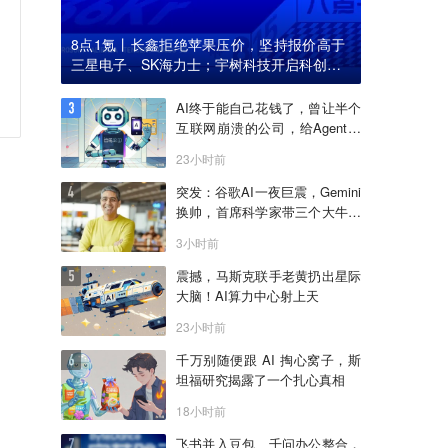
8点1氪丨长鑫拒绝苹果压价，坚持报价高于
三星电子、SK海力士；宇树科技开启科创板I
PO初步询价；韩国宣布进入“国家灾难状态”
AI终于能自己花钱了，曾让半个
互联网崩溃的公司，给Agent做
了个支付宝
23小时前
突发：谷歌AI一夜巨震，Gemini
换帅，首席科学家带三个大牛出
走创业
3小时前
震撼，马斯克联手老黄扔出星际
大脑！AI算力中心射上天
23小时前
千万别随便跟 AI 掏心窝子，斯
坦福研究揭露了一个扎心真相
18小时前
飞书并入豆包、千问办公整合，