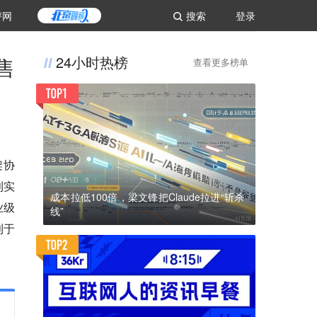
评网
搜索
登录
售
24小时热榜
查看更多榜单
架协
利实
成本拉低100倍，梁文锋把Claude拉进“斩杀
业级
线”
利于