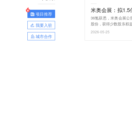
米奥会展：拟1.
项目推荐
36氪获悉，米奥会展公
股份，获得少数股东权
我要入驻
与标的公司无业务往来
2026-05-25
等风险，但不会影响公
城市合作