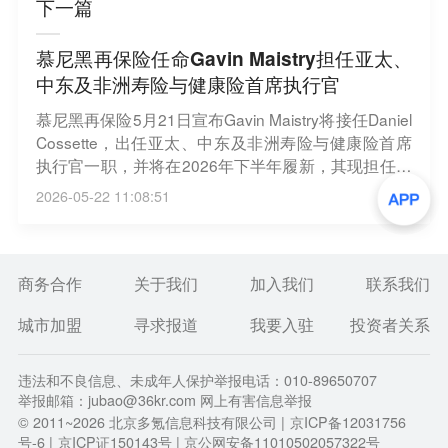
下一篇
慕尼黑再保险任命Gavin Maistry担任亚太、
中东及非洲寿险与健康险首席执行官
慕尼黑再保险5月21日宣布Gavin Maistry将接任Daniel
Cossette，出任亚太、中东及非洲寿险与健康险首席
执行官一职，并将在2026年下半年履新，其现担任的
寿险与健康险全球首席精算师职位将在其履新前完成
2026-05-22 11:08:51
继任安排。Gavin Maistry将向慕尼黑再保险董事会成
员马艾琳Mari-Lizette Malherbe汇报工作。Daniel Cos
sette在集团服务19年后已决定退休，结束其在公司的
任期。（界面）
商务合作
关于我们
加入我们
联系我们
城市加盟
寻求报道
我要入驻
投资者关系
违法和不良信息、未成年人保护举报电话：010-89650707
举报邮箱：jubao@36kr.com 网上有害信息举报
© 2011~
2026
北京多氪信息科技有限公司 |
京ICP备12031756
号-6
|
京ICP证150143号
| 京公网安备11010502057322号