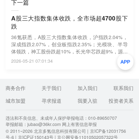
下一篇
A股三大指数集体收跌，全市场超4700股下
跌
36氪获悉，A股三大指数集体收跌，沪指跌2.04%，
深成指跌2.07%，创业板指跌2.35%；光模块、半导
体领跌，神工股份跌超10%，长光华芯跌超9%，源杰
科技、东山精密跌超6%；汽车产业链、海运逆势走
2026-05-21 07:01:34
强，德赛西威、浙江世宝涨停，招商南油涨超7%；个
股呈现普跌态势，全市场超4700股下跌。
商务合作
关于我们
加入我们
联系我们
城市加盟
寻求报道
我要入驻
投资者关系
违法和不良信息、未成年人保护举报电话：010-89650707
举报邮箱：jubao@36kr.com 网上有害信息举报
© 2011~
2026
北京多氪信息科技有限公司 |
京ICP备12031756
号-6
|
京ICP证150143号
| 京公网安备11010502057322号