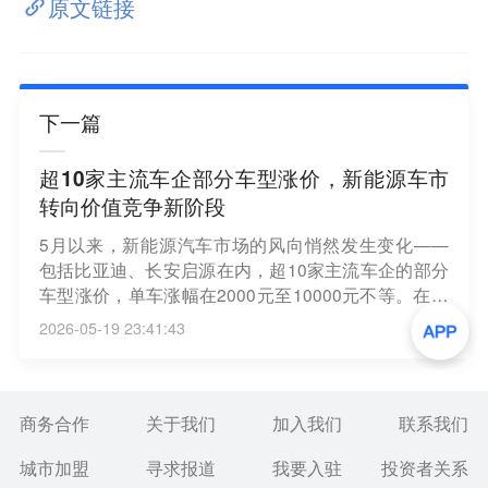
原文链接
下一篇
超10家主流车企部分车型涨价，新能源车市
转向价值竞争新阶段
5月以来，新能源汽车市场的风向悄然发生变化——
包括比亚迪、长安启源在内，超10家主流车企的部分
车型涨价，单车涨幅在2000元至10000元不等。在原
材料成本上行、行业利润承压的背景下，车市低价内
2026-05-19 23:41:43
卷难以为继，本轮涨价呈现出“以成本倒逼为主导、结
构性分化明显、调价手段更多元”等特征。业内普遍认
为，新能源车市正从“以价换量”的粗放式价格博弈，
转向以技术、产品与服务为核心的价值竞争新阶段。
商务合作
关于我们
加入我们
联系我们
（证券时报）
城市加盟
寻求报道
我要入驻
投资者关系