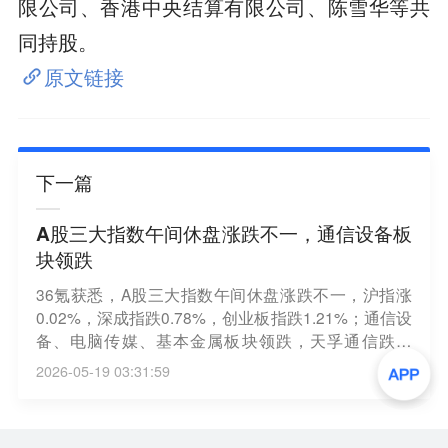
限公司、香港中央结算有限公司、陈雪华等共
同持股。
原文链接
下一篇
A股三大指数午间休盘涨跌不一，通信设备板
块领跌
36氪获悉，A股三大指数午间休盘涨跌不一，沪指涨
0.02%，深成指跌0.78%，创业板指跌1.21%；通信设
备、电脑传媒、基本金属板块领跌，天孚通信跌超
7%，江波龙跌超5%，中矿资源跌超4%；电力、传
2026-05-19 03:31:59
媒、电信板块领涨，上海电力、建投能源涨停，幸福
蓝海涨超11%，中国电信涨超3%。