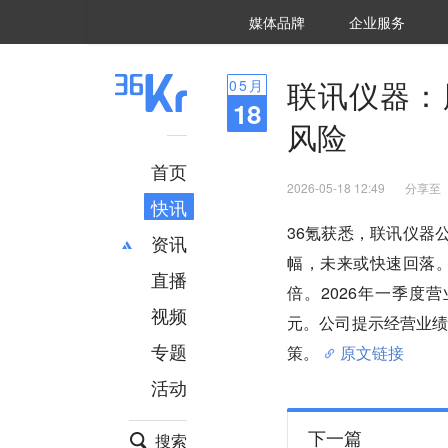
36氪Auto
数字时氪
企业号
未来消费
智能涌现
未来城市
启动Power on
媒体品牌
企业服务
企服点评
36氪出海
36氪研究院
潮生TIDE
36氪企服点评
36Kr研究院
36氪财经
职场bonus
36碳
后浪研究所
36Kr创新咨询
暗涌Waves
硬氪
氪睿研究院
联讯仪器：
05
月
18
风险
首页
2026-05-18 12:49
分享至
快讯
36氪获悉，联讯仪器公
资讯
幅，未来或快速回落。截
直播
最新
推荐
倍。2026年一季度营业
创投
财经
视频
元。公司提示经营业
汽车
AI
专题
策。
原文链接
科技
项目推荐
活动
专精特新
安徽
下一篇
搜索