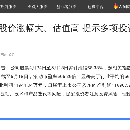
创投发布
项目推荐
核心服务
LP源计划
政府服务
投资人服务
创业者服务
创投平台
AI测
36氪Pro
VClub
VClub投资机构库
创投氪堂
城市之窗
投资机构职位推介
企业入驻
投资人认证
股价涨幅大、估值高 提示多项投
告，公司股票4月24日至5月18日累计涨幅68.33%，超相关指
至5月18日，滚动市盈率505.39倍，显著高于行业平均的56.
利润11941.04万元，归属于上市公司股东的净利润11890.3
绩波动、技术和产品迭代等风险，提醒投资者注意投资风险，理