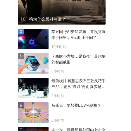
张一鸣为什么反对蒸馏？
苹果国行AI突然发布，首次官宣
牵手阿里，Mac用上千问了
10小时前
卡西欧小方块，是我今年最想要
的智能戒指
8小时前
最前线|中科慧思发布三款灵巧手
产品，要从“抓取”走向真实场景
作业
9小时前
马斯克，要颠覆EUV光刻机？
6小时前
这一次，腾讯想填补国内射击空