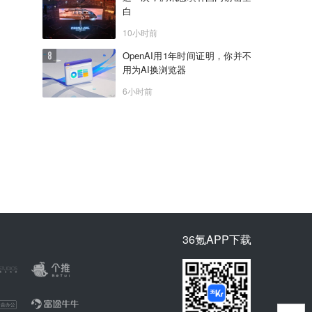
白
10小时前
OpenAI用1年时间证明，你并不
用为AI换浏览器
6小时前
36氪APP下载