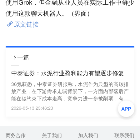
使用Grok，但金融从业人员在实际工作中鲜少
使用这款聊天机器人。（界面）
原文链接
下一篇
中泰证券：水泥行业盈利能力有望逐步修复
36氪获悉，中泰证券研报称，水泥作为典型的高碳排
放产业，在下游需求走弱背景下，一方面内部落后产
能在碳约束下成本走高，竞争力进一步被削弱，有望
加速退出；另一方面各地政府为在有限的碳额下发展
2026-05-13 23:46:23
更高附加值产业，可能会削减水泥行业碳指标，从而
加速行业产能出清。当前水泥行业处于盈利底部、供
给出清加快行业供需再平衡，水泥行业盈利能力有望
逐步修复。
商务合作
关于我们
加入我们
联系我们