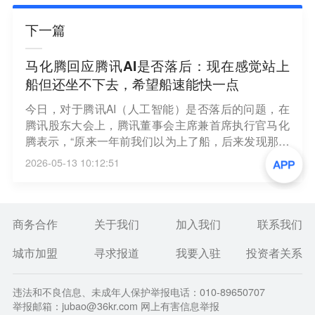
下一篇
马化腾回应腾讯AI是否落后：现在感觉站上
船但还坐不下去，希望船速能快一点
今日，对于腾讯AI（人工智能）是否落后的问题，在
腾讯股东大会上，腾讯董事会主席兼首席执行官马化
腾表示，“原来一年前我们以为上了船，后来发现那个
船漏水了，现在感觉站上去了，还坐不下去，还是希
2026-05-13 10:12:51
望船速能快一点”。马化腾表示，腾讯早期在AI领域的
基础能力并非突出，近年通过人才建设、团队管理与
内部培训持续补全短板，如今正逐步驶入发展轨道。
马化腾坦言，腾讯不一定是业界最快抓住机遇的，但
商务合作
关于我们
加入我们
联系我们
坚持走正确的道路，结合自身独有优势稳扎稳打，“不
城市加盟
寻求报道
我要入驻
投资者关系
能看着别人在那边做就随便跨过去，抢别人的地盘，
过去我们也抢过但后来基本失败了”。（每经网）
违法和不良信息、未成年人保护举报电话：010-89650707
举报邮箱：jubao@36kr.com 网上有害信息举报