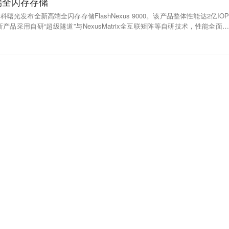
端全闪存存储
科曙光发布全新高端全闪存存储FlashNexus 9000。该产品整体性能达2亿IOP
。新产品采用自研“超级隧道”与NexusMatrix全互联矩阵等自研技术，性能全面升
系统稳定与数据安全。此外，新产品还实现核心部件100%国产化，核心软件1
兼容20余种主流操作系统，全面支持国内外主流数据库及云原生、K8s等架构体