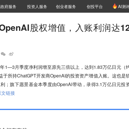
创投发布
项目推荐
核心服务
LP源计划
政府服务
投资人服务
创业者服务
创投平台
AI测
36氪Pro
VClub
VClub投资机构库
创投氪堂
城市之窗
投资机构职位推介
企业入驻
投资人认证
penAI股权增值，入账利润达12
年1—3月季度净利润增至原先三倍以上，达到1.83万亿日元（
益于所持ChatGPT开发商OpenAI的投资资产增值入账。这也是
利；旗下愿景基金本季度由OpenAI带动，录得3.1万亿日元投
原文链接