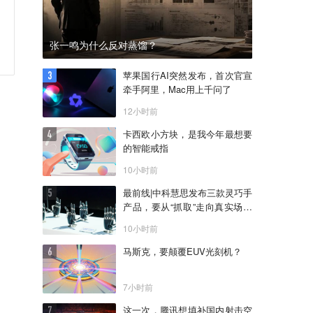
张一鸣为什么反对蒸馏？
苹果国行AI突然发布，首次官宣
牵手阿里，Mac用上千问了
12小时前
卡西欧小方块，是我今年最想要
的智能戒指
10小时前
最前线|中科慧思发布三款灵巧手
产品，要从“抓取”走向真实场景
作业
10小时前
马斯克，要颠覆EUV光刻机？
7小时前
这一次，腾讯想填补国内射击空