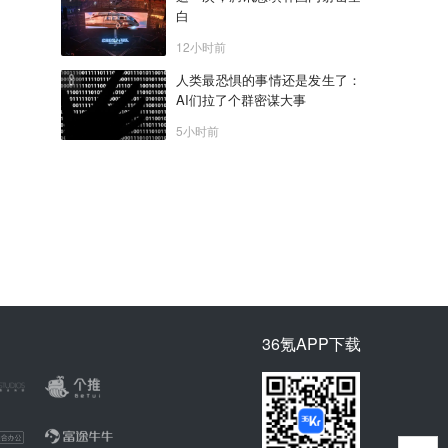
白
12小时前
人类最恐惧的事情还是发生了：
AI们拉了个群密谋大事
5小时前
36氪APP下载