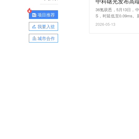
中科曙光发布高
36氪获悉，5月13日，中
项目推荐
S，时延低至0.09ms
级，可保障极端情况下的
2026-05-13
我要入驻
00%全栈自研，并原生
系。
城市合作