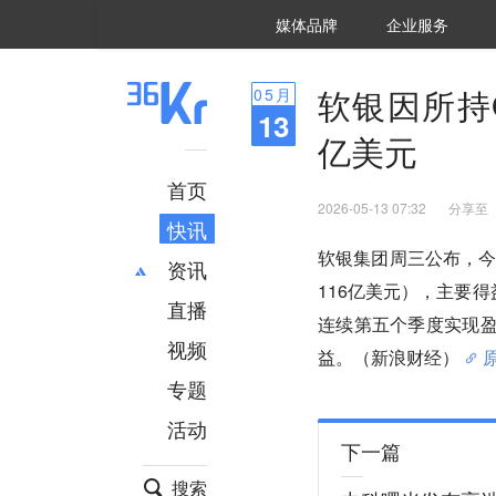
36氪Auto
数字时氪
企业号
未来消费
智能涌现
未来城市
启动Power on
媒体品牌
企业服务
企服点评
36氪出海
36氪研究院
潮生TIDE
36氪企服点评
36Kr研究院
36氪财经
职场bonus
36碳
后浪研究所
36Kr创新咨询
暗涌Waves
硬氪
氪睿研究院
软银因所持O
05
月
13
亿美元
首页
2026-05-13 07:32
分享至
快讯
软银集团周三公布，今
资讯
116亿美元），主要得
直播
最新
推荐
连续第五个季度实现盈
创投
财经
视频
益。（新浪财经）
汽车
AI
专题
科技
项目推荐
活动
专精特新
安徽
下一篇
搜索