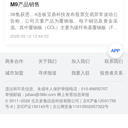
M9产品销售
36氪获悉，4连板宝鼎科技发布股票交易异常波动公
告称，公司主要产品为覆铜板、电子铜箔及黄金采
选。其中覆铜板（CCL）主要为玻纤布基覆铜板（FR-
4）、复合基覆铜板等常规产品，目前未有高速覆铜
2026-05-12 12:44:53
板M7和M9产品销售，无相关订单和营业收入；电子
铜箔产品分为高温高延伸性铜箔（HTE)、低轮廓铜箔
（LP）、反转处理铜箔（RTF)及超低轮廓铜箔（HVL
P)，其中HVLP铜箔目前尚处于客户认证及市场拓展阶
商务合作
关于我们
加入我们
联系我们
段，未形成批量生产，2025年度HVLP铜箔销量占公
城市加盟
寻求报道
我要入驻
投资者关系
司铜箔销量比例仅为0.03%，短期内对公司整体经营
业绩贡献有限，未来订单获取及业务发展存在不确定
性。
违法和不良信息、未成年人保护举报电话：010-89650707
举报邮箱：jubao@36kr.com 网上有害信息举报
© 2011~
2026
北京多氪信息科技有限公司 |
京ICP备12031756
号-6
|
京ICP证150143号
| 京公网安备11010502057322号