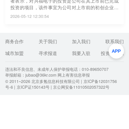
者表示，对兴福电子的投资是公司在其上市前已完成
投资的项目，该件事宜为公司对上市前的初创企业的
投资。注：兴福电子在5月11日股价异动公告中就该
2026-05-12 12:30:54
事项回应，SK海力士（无锡）投资有限公司系公司首
次公开发行前股东，持有公司股份数量500万股，已
于2026年1月22日解除限售。（证券时报）
商务合作
关于我们
加入我们
联系我们
城市加盟
寻求报道
我要入驻
投资者关系
违法和不良信息、未成年人保护举报电话：010-89650707
举报邮箱：jubao@36kr.com 网上有害信息举报
© 2011~
2026
北京多氪信息科技有限公司 |
京ICP备12031756
号-6
|
京ICP证150143号
| 京公网安备11010502057322号