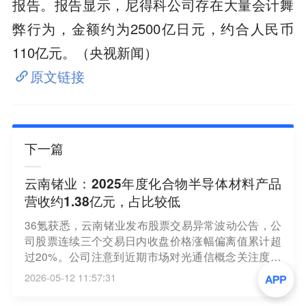
报告。报告显示，尼得科公司存在大量会计舞
弊行为，金额约为2500亿日元，约合人民币
110亿元。（央视新闻）
原文链接
下一篇
云南锗业：2025年度化合物半导体材料产品
营收约1.38亿元，占比较低
36氪获悉，云南锗业发布股票交易异常波动公告，公
司股票连续三个交易日内收盘价格涨幅偏离值累计超
过20%。公司注意到近期市场对光通信概念关注度较
高。截至目前，公司主要业务为锗系列产品的精深加
2026-05-12 11:57:31
工及研究开发。公司生产的化合物半导体材料磷化铟
晶片可以用于生产光模块中的激光器、探测器芯片。