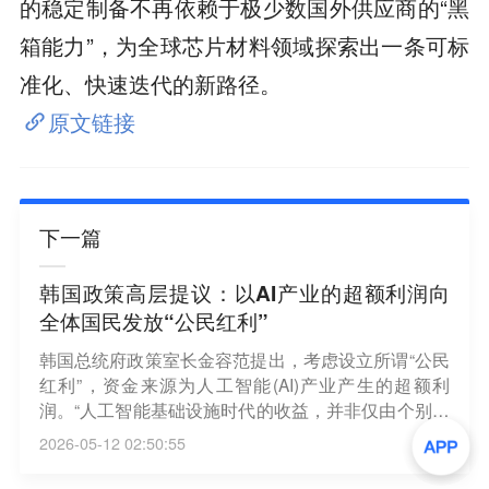
的稳定制备不再依赖于极少数国外供应商的“黑
箱能力”，为全球芯片材料领域探索出一条可标
准化、快速迭代的新路径。
原文链接
下一篇
韩国政策高层提议：以AI产业的超额利润向
全体国民发放“公民红利”
韩国总统府政策室长金容范提出，考虑设立所谓“公民
红利”，资金来源为人工智能(AI)产业产生的超额利
润。“人工智能基础设施时代的收益，并非仅由个别企
业创造，而是源于整个国家在过去半个多世纪中所构
2026-05-12 02:50:55
建的产业基础。因此，这些收益中的一部分应通过制
度安排回馈给全体国民，”金容范在其Facebook发文