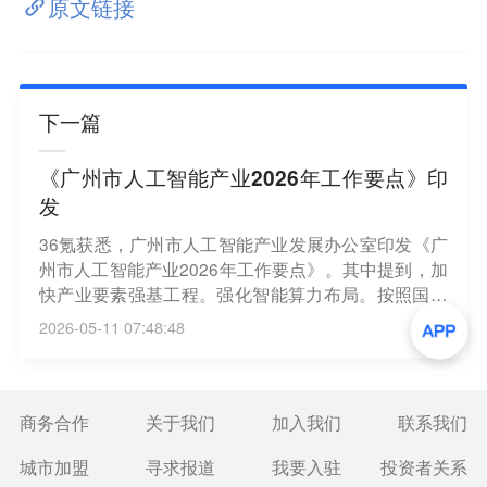
原文链接
下一篇
《广州市人工智能产业2026年工作要点》印
发
36氪获悉，广州市人工智能产业发展办公室印发《广
州市人工智能产业2026年工作要点》。其中提到，加
快产业要素强基工程。强化智能算力布局。按照国家
及省政策要求，规范“城市数据中心+园区算力中心”阶
2026-05-11 07:48:48
梯式发展规划布局，优化算力项目建设标准。强化数
据要素供给。健全数据流通交易机制，深化公共数据
资源授权运营，加快打造城市、行业、企业可信数据
空间，促进数据资源开放共享，推动多方数据融合应
商务合作
关于我们
加入我们
联系我们
用，围绕重点领域打造一批文本、图像、音频、视频
城市加盟
寻求报道
我要入驻
投资者关系
等多模态高质量数据集。