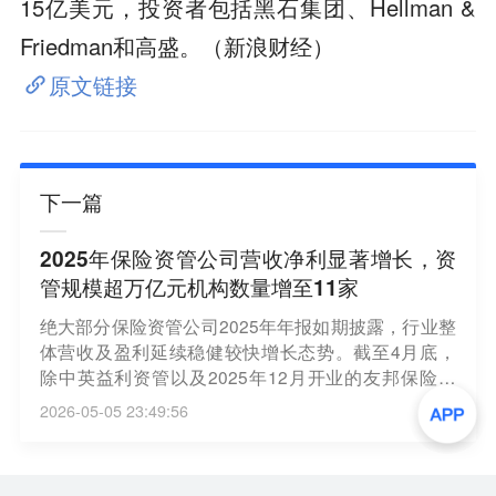
15亿美元，投资者包括黑石集团、Hellman &
Friedman和高盛。（新浪财经）
原文链接
下一篇
2025年保险资管公司营收净利显著增长，资
管规模超万亿元机构数量增至11家
绝大部分保险资管公司2025年年报如期披露，行业整
体营收及盈利延续稳健较快增长态势。截至4月底，
除中英益利资管以及2025年12月开业的友邦保险资
管、荷全保险资管外，其他35家保险资管机构（含1
2026-05-05 23:49:56
家养老险公司）均已发布了2025年年报，合计实现营
业收入484.45亿元，同比增长14.9%；合计净利润21
8.64亿元，同比增18.3%。这35家机构平均净资产收