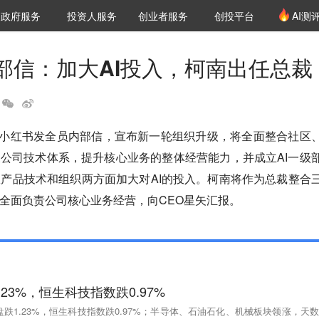
创投发布
项目推荐
核心服务
LP源计划
政府服务
投资人服务
创业者服务
创投平台
AI测
36氪Pro
VClub
VClub投资机构库
创投氪堂
城市之窗
投资机构职位推介
企业入驻
投资人认证
部信：加大AI投入，柯南出任总裁
日，小红书发全员内部信，宣布新一轮组织升级，将全面整合社区
公司技术体系，提升核心业务的整体经营能力，并成立AI一级
，从产品技术和组织两方面加大对AI的投入。柯南将作为总裁整合
全面负责公司核心业务经营，向CEO星矢汇报。
23%，恒生科技指数跌0.97%
盘跌1.23%，恒生科技指数跌0.97%；半导体、石油石化、机械板块领涨，天数