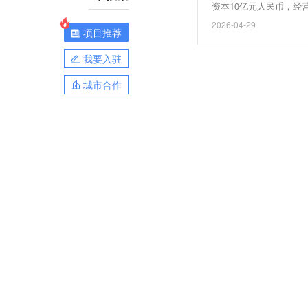
资本10亿元人民币，
用软件开发、人工智能
2026-04-29
项目推荐
股。
我要入驻
城市合作