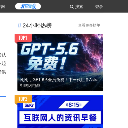
评网
搜索
登录
24小时热榜
查看更多榜单
的认
在起
提供
刚刚，GPT-5.6全员免费！下一代巨兽Astra
打响闪电战