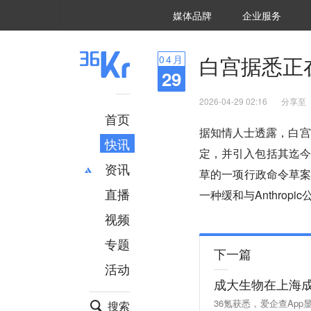
36氪Auto
数字时氪
企业号
未来消费
智能涌现
未来城市
启动Power on
媒体品牌
企业服务
企服点评
36氪出海
36氪研究院
潮生TIDE
36氪企服点评
36Kr研究院
36氪财经
职场bonus
36碳
后浪研究所
36Kr创新咨询
暗涌Waves
硬氪
氪睿研究院
白宫据悉正在
04
月
29
2026-04-29 02:16
分享至
首页
据知情人士透露，白宫正
快讯
定，并引入包括其迄今
资讯
草的一项行政命令草
直播
最新
推荐
一种缓和与Anthrop
创投
财经
视频
汽车
AI
专题
科技
项目推荐
下一篇
活动
专精特新
安徽
成大生物在上海
36氪获悉，爱企查Ap
搜索