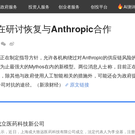
创投发布
项目推荐
核心服务
LP源计划
政府服务
投资人服务
创业者服务
创投平台
AI测
36氪Pro
VClub
VClub投资机构库
创投氪堂
城市之窗
投资机构职位推介
企业入驻
投资人认证
研讨恢复与Anthropic合作
在制定指导方针，允许各机构绕过对Anthropic的供应链风险
为止最强大的Mythos在内的新模型。两位消息人士称，目前正
案，除其他与政府使用人工智能相关的措施外，可能还会为政府
ic公司对抗的途径。（新浪财经）
原文链接
成立医药科技新公司
p显示，近日，上海成大致远医药科技有限公司成立，法定代表人为李业基，注册