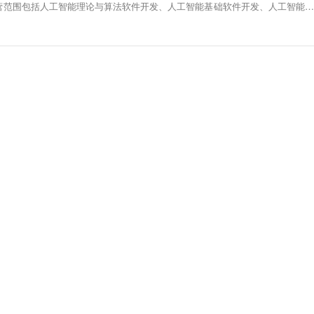
经营范围包括人工智能理论与算法软件开发、人工智能基础软件开发、人工智能应
双创服务平台等。股东信息显示，该公司由辽宁成大生物股份有限公司全资持