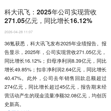
科大讯飞：2025年公司实现营收
271.05亿元，同比增长16.12%
2026-04-28 11:07
36氪获悉，科大讯飞发布2025年业绩报告。报
告显示，2025年，公司实现营收271.05亿元，
同比增长16.12%；归母净利润8.39亿元，同比
增长49.85%；扣非净利润2.64亿元，同比增长
40.47%。此外，公司去年销售回款总额超过
274亿元，同比增长超过45亿元，报告期末经
营活动产生的现金流量净额32.08亿元，均创历
史新高。