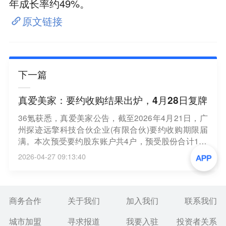
年成长率约49%。
原文链接
下一篇
真爱美家：要约收购结果出炉，4月28日复牌
36氪获悉，真爱美家公告，截至2026年4月21日，广
州探迹远擎科技合伙企业(有限合伙)要约收购期限届
满。本次预受要约股东账户共4户，预受股份合计187
3.75万股，占总股本13.01%。收购人将按约定收购已
2026-04-27 09:13:40
预受股份。收购完成后，收购人持有公司股份6192.3
1万股，占总股本43.00%。公司股权分布仍符合上市
条件，上市地位不受影响。公司股票将于2026年4月2
8日上午开市起复牌。
商务合作
关于我们
加入我们
联系我们
城市加盟
寻求报道
我要入驻
投资者关系