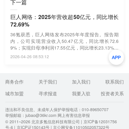
下一篇
巨人网络：2025年营收超50亿元，同比增长
72.69%
36氪获悉，巨人网络发布2025年年度报告。报告期
内，公司实现营业收入50.47亿元，同比增长72.6
9%；实现归母净利润17.55亿元，同比增长23.13%；
实现扣非归母净利润21.27亿元，同比增长31.10%。
2026-04-26 08:53:12
此外，巨人网络披露了2025年度利润分配预案，拟向
全体股东每10股派发现金红利1.90元。
商务合作
关于我们
加入我们
联系我们
城市加盟
寻求报道
我要入驻
投资者关系
违法和不良信息、未成年人保护举报电话：010-89650707
举报邮箱：jubao@36kr.com 网上有害信息举报
© 2011~
2026
北京多氪信息科技有限公司 |
京ICP备12031756
号-6
|
京ICP证150143号
| 京公网安备11010502057322号