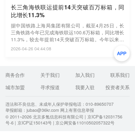
长三角海铁联运提前14天突破百万标箱，同
比增长11.3%
据中国铁路上海局集团有限公司，截至4月25日，长
三角铁路今年已完成海铁联运100.6万标箱，同比增长
11.3%，较去年提前14天突破百万标箱。今年以来，
长三角持续增强沿海港口与内陆间的海铁联运通道能
2026-04-26 04:44:08
力。目前，上海港、宁波舟山港等主要港口海铁联运
日均到发箱量已近8800标箱；固定班列开行数增至11
9条，重点服务光伏组件、白色家电、五金件等商品
出口。（央视新闻）
商务合作
关于我们
加入我们
联系我们
城市加盟
寻求报道
我要入驻
投资者关系
违法和不良信息、未成年人保护举报电话：010-89650707
举报邮箱：jubao@36kr.com 网上有害信息举报
© 2011~
2026
北京多氪信息科技有限公司 |
京ICP备12031756
号-6
|
京ICP证150143号
| 京公网安备11010502057322号