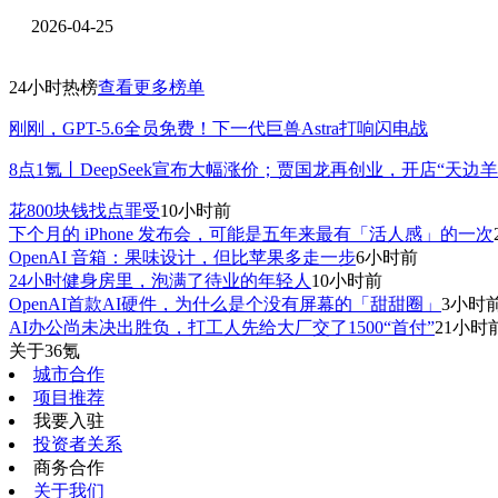
2026-04-25
24小时热榜
查看更多榜单
刚刚，GPT-5.6全员免费！下一代巨兽Astra打响闪电战
8点1氪丨DeepSeek宣布大幅涨价；贾国龙再创业，开店“天
花800块钱找点罪受
10小时前
下个月的 iPhone 发布会，可能是五年来最有「活人感」的一次
OpenAI 音箱：果味设计，但比苹果多走一步
6小时前
24小时健身房里，泡满了待业的年轻人
10小时前
OpenAI首款AI硬件，为什么是个没有屏幕的「甜甜圈」
3小时
AI办公尚未决出胜负，打工人先给大厂交了1500“首付”
21小时
关于36氪
城市合作
项目推荐
我要入驻
投资者关系
商务合作
关于我们