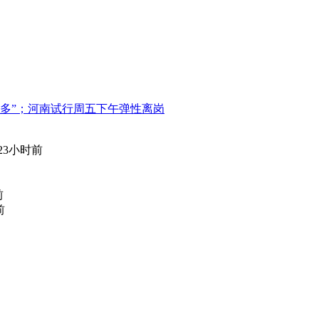
边羊多”；河南试行周五下午弹性离岗
23小时前
前
前