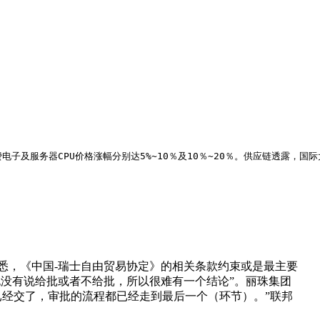
电子及服务器CPU价格涨幅分别达5%~10％及10％~20％。供应链透露，
悉，《中国-瑞士自由贸易协定》的相关条款约束或是最主要
也没有说给批或者不给批，所以很难有一个结论”。丽珠集团
经交了，审批的流程都已经走到最后一个（环节）。”联邦