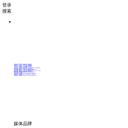
登录
搜索
36氪Auto
数字时氪
未来消费
智能涌现
未来城市
启动Power on
36氪出海
36氪研究院
潮生TIDE
36氪企服点评
36氪财经
职场bonus
36碳
后浪研究所
暗涌Waves
硬氪
氪睿研究院
媒体品牌