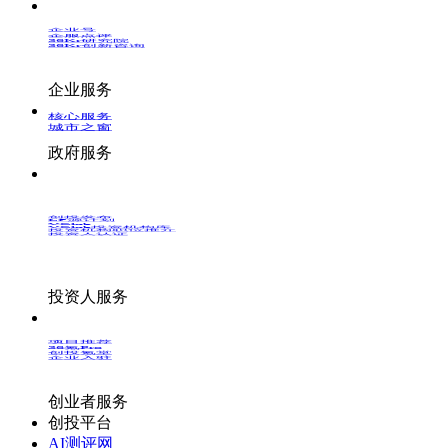
企业号
企服点评
36Kr研究院
36Kr创新咨询
企业服务
核心服务
城市之窗
政府服务
创投发布
LP源计划
VClub
VClub投资机构库
投资机构职位推介
投资人认证
投资人服务
项目推荐
36氪Pro
创投氪堂
企业入驻
创业者服务
创投平台
AI测评网