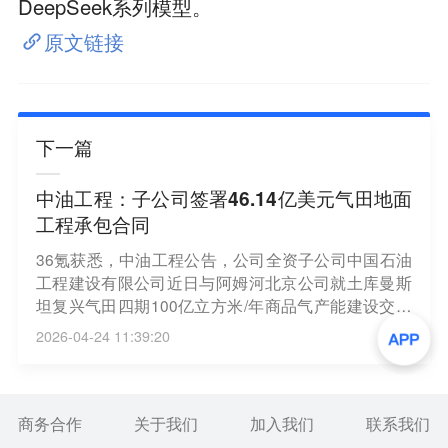
DeepSeek系列模型。
原文链接
下一篇
中油工程：子公司签署46.14亿美元气田地面
工程承包合同
36氪获悉，中油工程公告，公司全资子公司中国石油
工程建设有限公司近日与阿姆河北京公司就土库曼斯
坦复兴气田四期100亿立方米/年商品气产能建设交钥
匙工程签署了地面工程承包合同。合同金额为46.14亿
2026-04-24 11:39:20
美元(约合人民币316.49亿元)，合同有效期66个月，
工期51个月。复兴气田四期项目地面工程主要工作范
围为设计建造一座年处理能力为100亿立方米的天然
气处理厂及配套生产设施，地面工程计划于2026年内
商务合作
关于我们
加入我们
联系我们
正式启动建设。